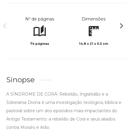
Nº de páginas
Dimensões
74 páginas
14.8 x 21 x 0.5 cm
Preto 
Sinopse
A SÍNDROME DE CORÁ: Rebelião, Ingratidão e a
Soberania Divina é uma investigação teológica, bíblica e
pastoral sobre um dos episódios mais impactantes do
Antigo Testamento: a rebelião de Corá e seus aliados
contra Moisés e Arão.