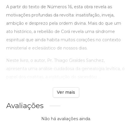
A partir do texto de Números 16, esta obra revela as
motivações profundas da revolta: insatisfação, inveja,
ambição e desprezo pela ordem divina. Mais do que um
ato histórico, a rebelião de Corá revela uma síndrome
espiritual que ainda habita muitos corações no contexto
ministerial e eclesiástico de nossos dias.
Neste livro, o autor, Pr. Thiago Giraldes Sanchez,
apresenta uma análise cuidadosa da genealogia levítica, o
papel dos coatitas, a instituição do sacerdóci ...
Ver mais
Avaliações
Não há avaliações ainda.