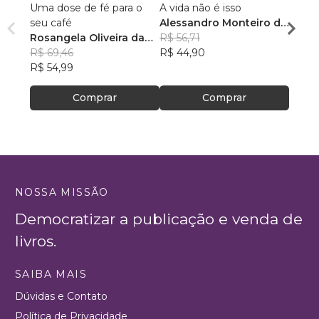
Uma dose de fé para o
A vida não é isso
118 A
seu café
Alessandro Monteiro de
Rosan
Rosangela Oliveira da
Menezes
R$ 56,71
Feito
R$ 43
Silva
R$ 69,46
R$ 44,90
R$ 34
R$ 54,99
Comprar
Comprar
NOSSA MISSÃO
Democratizar a publicação e venda de
livros.
SAIBA MAIS
Dúvidas e Contato
Política de Privacidade