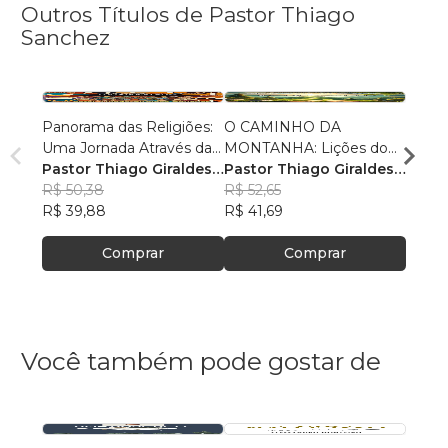
Outros Títulos de Pastor Thiago
Sanchez
Panorama das Religiões:
O CAMINHO DA
O SE
Uma Jornada Através da
MONTANHA: Lições do
O SAL
Diversidade Espiritual
Pastor Thiago Giraldes
Sermão de Jesus
Pastor Thiago Giraldes
no No
Pasto
Sanchez
R$ 50,38
Sanchez
R$ 52,65
Sanc
R$ 84
R$ 39,88
R$ 41,69
R$ 66
Comprar
Comprar
Você também pode gostar de