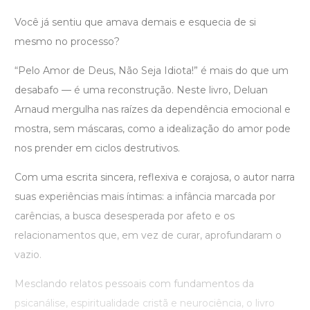
Você já sentiu que amava demais e esquecia de si
mesmo no processo?
“Pelo Amor de Deus, Não Seja Idiota!” é mais do que um
desabafo — é uma reconstrução. Neste livro, Deluan
Arnaud mergulha nas raízes da dependência emocional e
mostra, sem máscaras, como a idealização do amor pode
nos prender em ciclos destrutivos.
Com uma escrita sincera, reflexiva e corajosa, o autor narra
suas experiências mais íntimas: a infância marcada por
carências, a busca desesperada por afeto e os
relacionamentos que, em vez de curar, aprofundaram o
vazio.
Mesclando relatos pessoais com fundamentos da
psicanálise, espiritualidade cristã e neurociência, o livro