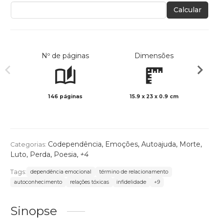
Calcular
Nº de páginas
Dimensões
146 páginas
15.9 x 23 x 0.9 cm
Preto 
Codependência
,
Emoções
,
Autoajuda
,
Morte,
Categorias:
Luto, Perda
,
Poesia
,
+4
Tags:
dependência emocional
término de relacionamento
autoconhecimento
relações tóxicas
infidelidade
+9
Sinopse