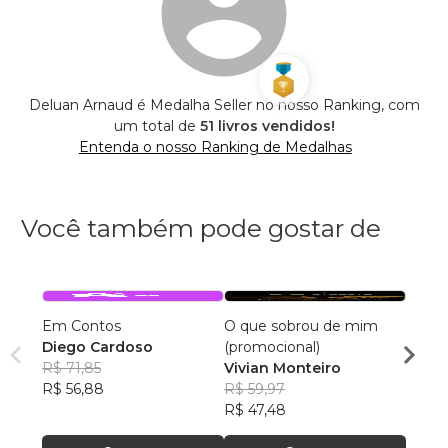
Deluan Arnaud é Medalha Seller no nosso Ranking, com
um total de
51 livros vendidos!
Entenda o nosso Ranking de Medalhas
Você também pode gostar de
Em Contos
O que sobrou de mim
Cami
Diego Cardoso
(promocional)
André
R$ 71,85
Vivian Monteiro
R$ 64
R$ 56,88
R$ 59,97
R$ 50
R$ 47,48