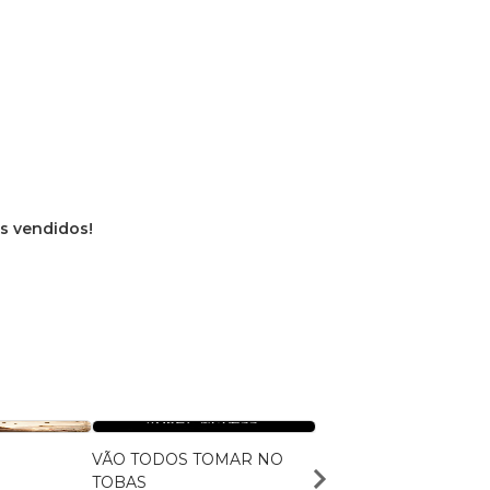
os vendidos!
VÃO TODOS TOMAR NO
E se a luz apagar?
TOBAS
Roger McLess