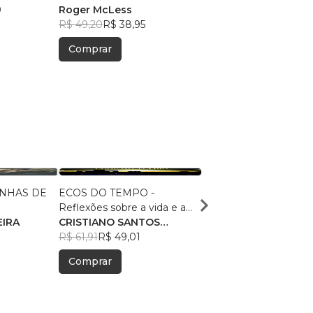
0
Roger McLess
R$ 49,19
R$ 38,95
R$ 49,20
R$ 38,95
Comprar
Comprar
INHAS DE
ECOS DO TEMPO -
Superação
Reflexões sobre a vida e a
Rosângela Santos
EIRA
transformação humana
CRISTIANO SANTOS
R$ 44,41
R$ 35,16
7
SAMPAIO
R$ 61,91
R$ 49,01
Comprar
Comprar