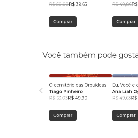
R$ 50,08
R$ 39,65
R$ 49,86
R$
Comprar
Comprar
Você também pode gosta
O cemitério das Orquídeas
Eu, Você e
Tiago Pinheiro
Ana Liah O
R$ 63,03
R$ 49,90
R$ 49,63
R$
Comprar
Comprar