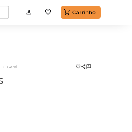
Carrinho
a
Geral
S