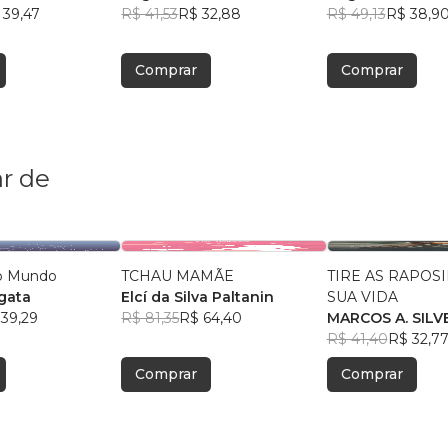
 39,47
R$ 41,53
R$ 32,88
R$ 49,13
R$ 38,9
Comprar
Comprar
r de
 o Mundo
TCHAU MAMÃE
TIRE AS RAPOS
gata
Elcí da Silva Paltanin
SUA VIDA
 39,29
R$ 81,35
R$ 64,40
MARCOS A. SILV
R$ 41,40
R$ 32,7
Comprar
Comprar