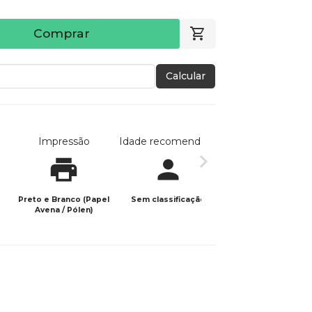
Comprar
Calcular
Impressão
Idade recomendada
Data de publicaç
Preto e Branco (Papel
Sem classificação
30/05/2025
Avena / Pólen)