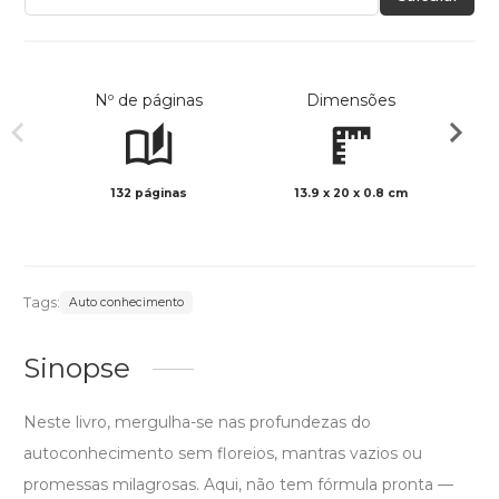
Nº de páginas
Dimensões
132 páginas
13.9 x 20 x 0.8 cm
Preto 
Tags:
Auto conhecimento
Sinopse
Neste livro, mergulha-se nas profundezas do
autoconhecimento sem floreios, mantras vazios ou
promessas milagrosas. Aqui, não tem fórmula pronta —