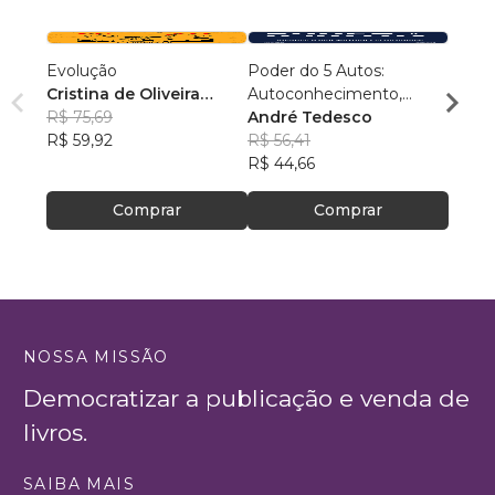
Evolução
Poder do 5 Autos:
Conex
Cristina de Oliveira
Autoconhecimento,
Samu
Leopoldino Rodrigues
R$ 75,69
Autocontrole,
André Tedesco
R$ 54
R$ 59,92
Autoestima,
R$ 56,41
R$ 43
Autoconfiança e
R$ 44,66
Autoperformance
Comprar
Comprar
NOSSA MISSÃO
Democratizar a publicação e venda de
livros.
SAIBA MAIS