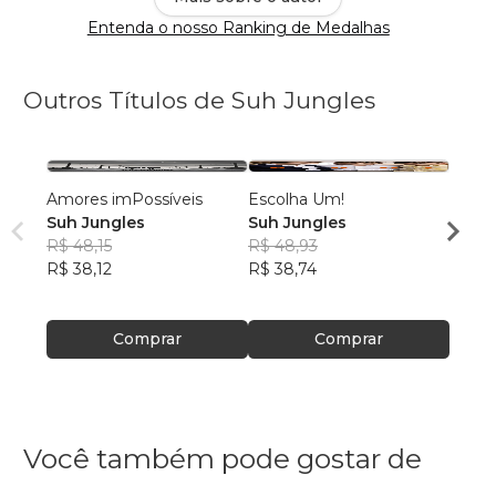
Entenda o nosso Ranking de Medalhas
Outros Títulos de Suh Jungles
Amores imPossíveis
Escolha Um!
As Av
Suh Jungles
Suh Jungles
de Úr
R$ 48,15
R$ 48,93
rabo
Suh J
R$ 38,12
R$ 38,74
R$ 46
R$ 37
Comprar
Comprar
Você também pode gostar de