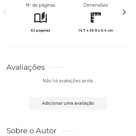
Nº de páginas
Dimensões
62 páginas
14.7 x 20.9 x 0.4 cm
Col
Avaliações
Não há avaliações ainda.
Adicionar uma avaliação
Sobre o Autor