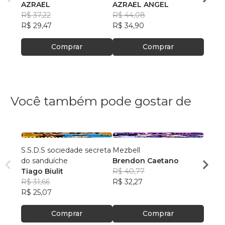
AZRAEL
AZRAEL ANGEL
AZRA
R$ 37,22
R$ 44,08
R$ 96
R$ 29,47
R$ 34,90
R$ 76
Comprar
Comprar
Você também pode gostar de
S.S.D.S sociedade secreta
Mezbell
Slice
do sanduíche
Brendon Caetano
Kenz
Tiago Biulit
R$ 40,77
R$ 65
R$ 31,66
R$ 32,27
R$ 52
R$ 25,07
Comprar
Comprar