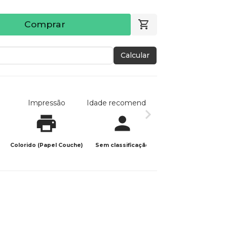
Comprar
Calcular
Impressão
Idade recomendada
Data de publicaç
Colorido (Papel Couche)
Sem classificação
29/05/2025