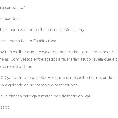
ra ser bonita?
m padrões.
abem apenas onde o olhar comum não alcança.
tam onde a luz do Espírito toca.
nvite à mulher que deseja existir por inteiro, sem se curvar a mo
heias. Com versos entrelaçados à fé, Mariah Tijuco revela que a 
 se rende a Deus.
, O Que é Preciso para Ser Bonita? é um espelho íntimo, onde a
 e a dignidade de ser templo e testemunha.
cuja história carrega a marca da fidelidade do Pai.
apaga.