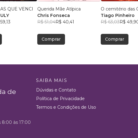
AS QUE VENCI
Querida Mãe Atípica
O cemitério das 
EULY
Chris Fonseca
Tiago Pinheiro
59,13
R$ 51,04
R$ 40,41
R$ 63,03
R$ 49,9
Comprar
Comprar
SAIBA MAIS
Dúvidas e Contato
da de
Política de Privacidade
Termos e Condições de Uso
s 8:00 às 17:00