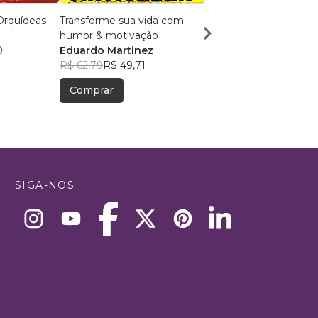
Orquídeas
Transforme sua vida com
pequenos GIGANTES
humor & motivação
Tonia Horbach
0
Eduardo Martinez
R$ 55,51
R$ 43,94
R$ 62,79
R$ 49,71
Comprar
Comprar
SIGA-NOS