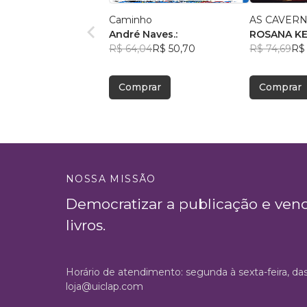
Caminho
AS CAVERN
André Naves.:
ROSANA K
R$ 64,04
R$ 50,70
R$ 74,69
R$ 
Comprar
Comprar
NOSSA MISSÃO
Democratizar a publicação e ven
livros.
Horário de atendimento: segunda à sexta-feira, da
loja@uiclap.com