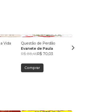
 a Vida
Questão de Perdão
O Poder de um Amig
Evanete de Paula
Cézar Abade
R$ 88,46
R$ 70,03
R$ 77,28
R$ 61,18
Comprar
Comprar