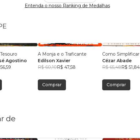
Entenda o nosso Ranking de Medalhas
PE
Tesouro
A Monja e o Traficante
Como Simplificar
sé Agostino
Edilson Xavier
Cézar Abade
56,59
R$ 60,10
R$ 47,58
R$ 65,48
R$ 51,84
Comprar
Comprar
r de