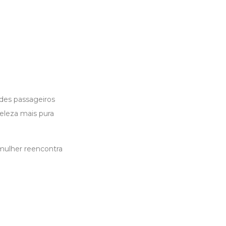
ldes passageiros
beleza mais pura
 mulher reencontra