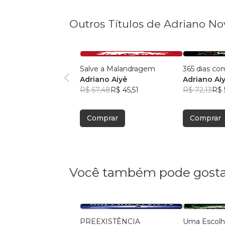
Outros Títulos de Adriano No
Salve a Malandragem
365 dias co
Adriano Aiyê
Adriano Ai
R$ 57,48
R$ 45,51
R$ 72,13
R$ 
Comprar
Comprar
Você também pode gosta
PREEXISTÊNCIA
Uma Escolh