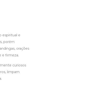
espiritual e
es, porém
andingas, orações
 e firmeza.
esmente curiosos
iros, limpam
a.