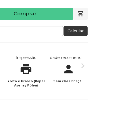
Comprar
Calcular
Impressão
Idade recomendada
Data de publicaç
Preto e Branco (Papel
Sem classificação
29/05/2025
Avena / Pólen)