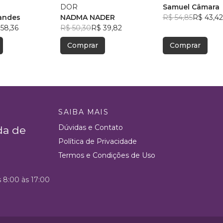
DOR
Samuel Câmara
andes
NADMA NADER
R$ 54,85
R$ 43,42
58,36
R$ 50,30
R$ 39,82
Comprar
Comprar
SAIBA MAIS
Dúvidas e Contato
da de
Política de Privacidade
Termos e Condições de Uso
s 8:00 às 17:00