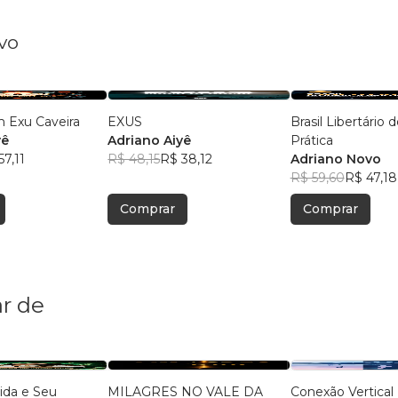
vo
m Exu Caveira
EXUS
Brasil Libertário d
yê
Adriano Aiyê
Prática
57,11
R$ 48,15
R$ 38,12
Adriano Novo
R$ 59,60
R$ 47,18
Comprar
Comprar
r de
ida e Seu
MILAGRES NO VALE DA
Conexão Vertical