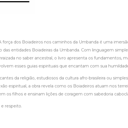
 A força dos Boiadeiros nos caminhos da Umbanda é uma imersão 
rso das entidades Boiadeiras da Umbanda. Com linguagem simpl
aizada no saber ancestral, o livro apresenta os fundamentos, m
nvolvem esses guias espirituais que encantam com sua humildade
icantes da religião, estudiosos da cultura afro-brasileira ou simpl
ão espiritual, a obra revela como os Boiadeiros atuam nos terre
m os filhos e ensinam lições de coragem com sabedoria cabocl
 e respeito.