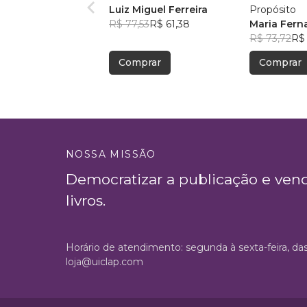
Luiz Miguel Ferreira
Propósito
R$ 77,53
R$ 61,38
Maria Fern
R$ 73,72
R$ 
Comprar
Comprar
NOSSA MISSÃO
Democratizar a publicação e ven
livros.
Horário de atendimento: segunda à sexta-feira, da
loja@uiclap.com