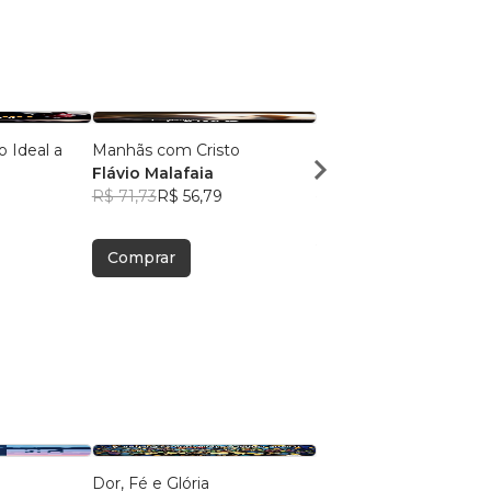
o Ideal a
Manhãs com Cristo
Cristo Todo Dia
Flávio Malafaia
Flávio Malafáia
R$ 71,73
R$ 56,79
R$ 65,77
R$ 52,07
Comprar
Comprar
Dor, Fé e Glória
Como viver a Nova Cri