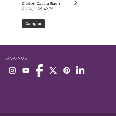
Cleiton Cassio Bach
André Nunes
R$ 54,05
R$ 42,79
R$ 43,05
R$ 34,09
Comprar
Comprar
SIGA-NOS