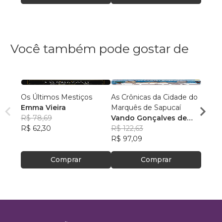
Você também pode gostar de
Os Últimos Mestiços
As Crônicas da Cidade do
10 Mi
Emma Vieira
Marquês de Sapucaí
Samu
R$ 78,69
Vando Gonçalves de
R$ 88
R$ 62,30
Araújo
R$ 122,63
R$ 69
R$ 97,09
Comprar
Comprar