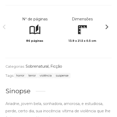
Nº de páginas
Dimensões
86 páginas
13.9 x 21.5 x 0.5 cm
Preto 
Sobrenatural
,
Ficção
Categorias:
Tags:
horror
terror
violência
suspense
Sinopse
Ariadne, jovem bela, sonhadora, amorosa, e estudiosa,
perde, certo dia, sua inocência: vítima de violência que lhe