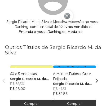
Sergio Ricardo M. da Silva é Medalha Ascensão no nosso
Ranking, com um total de
10 livros vendidos!
Entenda o nosso Ranking de Medalhas
Outros Títulos de Sergio Ricardo M. da
Silva
60 e 5 Anedotas
A Mulher Furiosa. Ou: A
Fui p
Sergio Ricardo M. da
Feijoada
outra
Silva
R$ 35,36
Sergio Ricardo M. da
Curta
Sergi
R$ 28,00
Silva
R$ 41,51
Silva
R$ 46
R$ 32,86
R$ 36
Comprar
Comprar