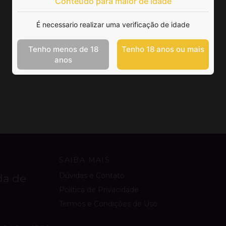
Conteúdo para maior de idade
É necessario realizar uma verificação de idade
Tenho menos de 18
Tenho 18 anos ou mais
anos
SAIBA MAIS
Dúvidas e Contato
da de
Política de Privacidade
Termos e Condições de Uso