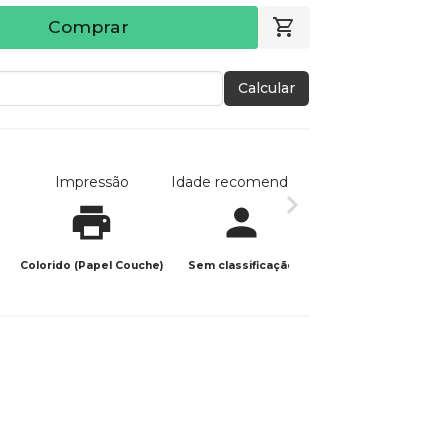
Comprar
Calcular
Impressão
Idade recomendada
Data de publicaç
Colorido (Papel Couche)
Sem classificação
29/05/2025