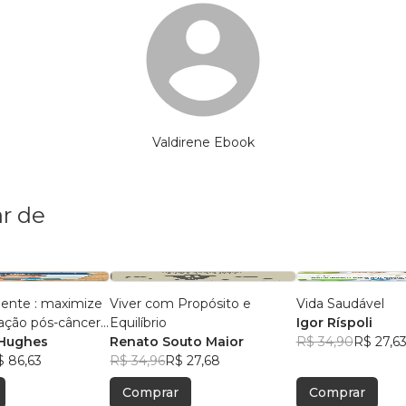
Valdirene Ebook
r de
iente : maximize
Viver com Propósito e
Vida Saudável
ação pós-câncer
Equilíbrio
Igor Ríspoli
Hughes
Renato Souto Maior
R$ 34,90
R$ 27,6
$ 86,63
R$ 34,96
R$ 27,68
Comprar
Comprar