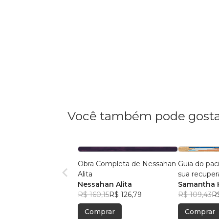
Você também pode gosta
Obra Completa de Nessahan
Guia do pac
Alita
sua recuper
Nessahan Alita
de próstata
Samantha 
R$ 160,15
R$ 126,79
R$ 109,43
R
Comprar
Comprar