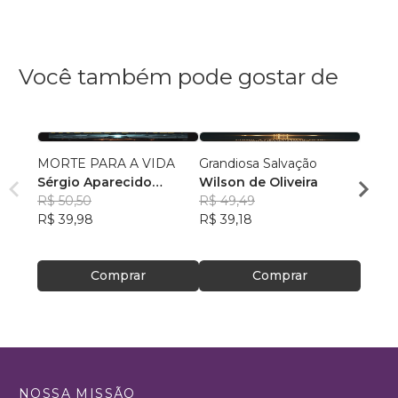
Você também pode gostar de
MORTE PARA A VIDA
Grandiosa Salvação
Filhos
Sérgio Aparecido
Wilson de Oliveira
Silva
Ribeiro de Souza
R$ 50,50
R$ 49,49
R$ 29
R$ 39,98
R$ 39,18
R$ 23
Comprar
Comprar
NOSSA MISSÃO