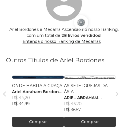
Ariel Bordones é Medalha Ascensão no nosso Ranking,
com um total de
28 livros vendidos!
Entenda o nosso Ranking de Medalhas
Outros Títulos de Ariel Bordones
ONDE HABITA A GRAÇA
AS SETE IGREJAS DA
Ariel Abraham Bordones
ÁSIA
Collado
R$ 44,20
ARIEL ABRAHAM
R$ 34,99
BORDONES COLLADO
R$ 46,20
R$ 36,57
Comprar
Comprar