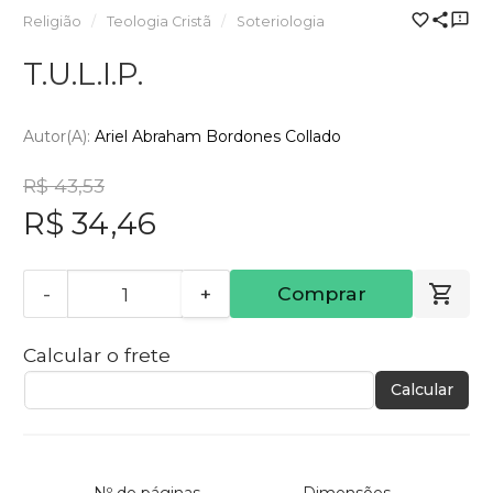
Religião
Teologia Cristã
Soteriologia
T.U.L.I.P.
Autor(a):
Ariel Abraham Bordones Collado
R$ 43,53
R$ 34,46
-
+
Comprar
Calcular o frete
Calcular