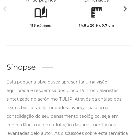
Nº de páginas
Dimensões
118 páginas
14.8 x 20.9 x 0.7 cm
Preto 
Sinopse
Esta pequena obra busca apresentar uma visão
equilibrada e respeitosa dos Cinco Pontos Calvinistas,
sintetizada no acrônimo TULIP. Através da análise dos
textos bíblicos, o leitor poderá avançar para uma
consolidação do seu pensamento teológico, seja em
concordância ou em refutação das argumentações
levantadas pelo autor. As discussões sobre esta temática