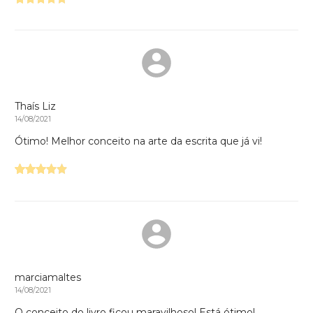
Thaís Liz
14/08/2021
Ótimo! Melhor conceito na arte da escrita que já vi!
marciamaltes
14/08/2021
O conceito do livro ficou maravilhoso! Está ótimo!