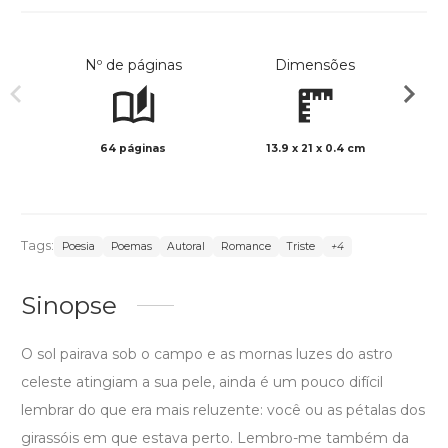
Nº de páginas
Dimensões
64 páginas
13.9 x 21 x 0.4 cm
Preto 
Tags:
Poesia
Poemas
Autoral
Romance
Triste
+4
Sinopse
O sol pairava sob o campo e as mornas luzes do astro
celeste atingiam a sua pele, ainda é um pouco difícil
lembrar do que era mais reluzente: você ou as pétalas dos
girassóis em que estava perto. Lembro-me também da