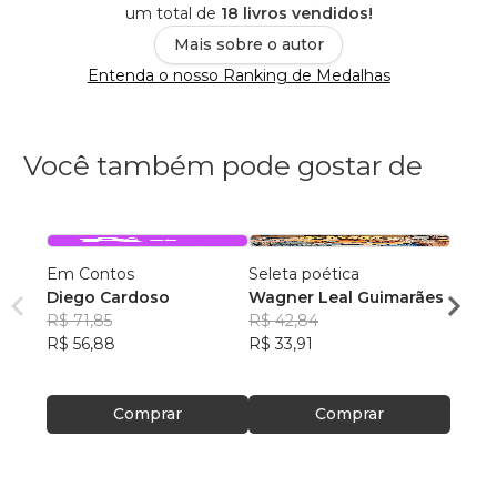
um total de
18 livros vendidos!
Mais sobre o autor
Entenda o nosso Ranking de Medalhas
Você também pode gostar de
Em Contos
Seleta poética
O que
Diego Cardoso
Wagner Leal Guimarães
enten
R$ 71,85
R$ 42,84
ainda 
Carla
R$ 56,88
R$ 33,91
R$ 57
R$ 45
Comprar
Comprar