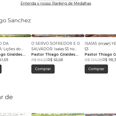
Entenda o nosso Ranking de Medalhas
ago Sanchez
O DA
O SERVO SOFREDOR E O
ISAÍAS (יְשַׁעְיָהוּ) YESHAYAHU
 Lições do
SALVADOR: Isaías 53 no
53
Jesus
ago Giraldes
Novo Testamento
Pastor Thiago Giraldes
Pastor Thiago G
41,69
Sanchez
R$ 84,22
R$ 66,68
Sanchez
R$ 124,28
R$ 98,
Comprar
Comprar
r de