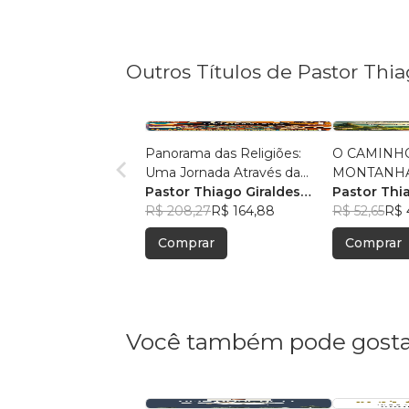
Outros Títulos de Pastor Thi
Panorama das Religiões:
O CAMINH
Uma Jornada Através da
MONTANHA:
Diversidade Espiritual
Pastor Thiago Giraldes
Sermão de 
Pastor Thi
Sanchez
R$ 208,27
R$ 164,88
Sanchez
R$ 52,65
R$ 
Comprar
Comprar
Você também pode gosta