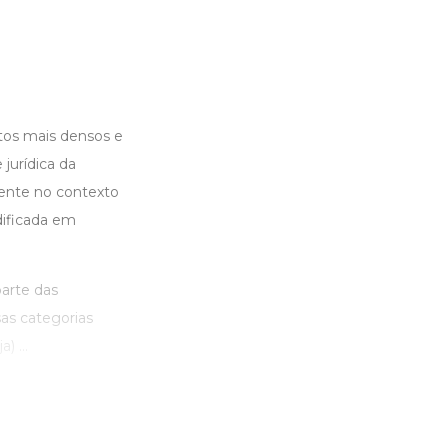
tos mais densos e
 jurídica da
ente no contexto
odificada em
parte das
sas categorias
) ...