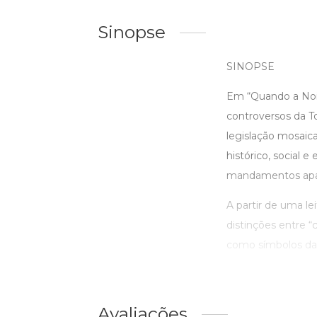
Sinopse
SINOPSE
Em “Quando a Noiv
controversos da To
legislação mosaic
histórico, social 
mandamentos apa
A partir de uma le
distinções entre “
como símbolos da r
Avaliações