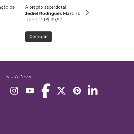
ação de
A oração sacerdotal
Devocional de Salmos 
Jediel Rodrigues Martins
Mulheres
R$ 50,49
R$ 39,97
Francilice Rodrigues
3
R$ 56,48
R$ 44,71
Comprar
Comprar
SIGA-NOS