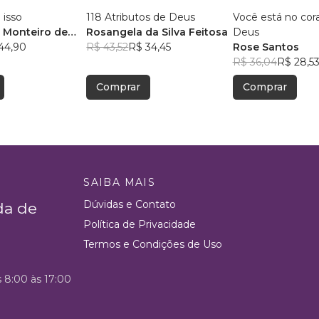
 isso
118 Atributos de Deus
Você está no cor
 Monteiro de
Rosangela da Silva Feitosa
Deus
44,90
R$ 43,52
R$ 34,45
Rose Santos
R$ 36,04
R$ 28,5
Comprar
Comprar
SAIBA MAIS
Dúvidas e Contato
da de
Política de Privacidade
Termos e Condições de Uso
s 8:00 às 17:00