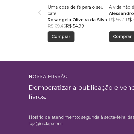
Uma dose de fé para o seu
A vida não é
café
Alessandro
Rosangela Oliveira da Silva
Menezes
R$ 56,71
R$ 
R$ 69,46
R$ 54,99
Comprar
Comprar
NOSSA MISSÃO
Democratizar a publicação e ven
livros.
Horário de atendimento: segunda à sexta-feira, da
loja@uiclap.com