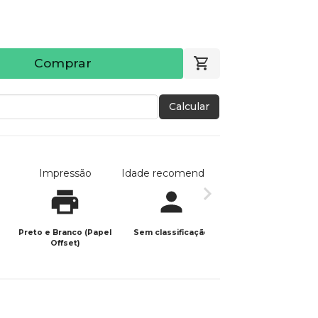
Comprar
Calcular
Impressão
Idade recomendada
Data de publicaç
Preto e Branco (Papel
Sem classificação
28/05/2025
Offset)