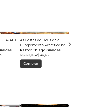
As Festas de Deus e Seu
O MEDO: Uma Jornad
Cumprimento Profético na
Compreensão e
iraldes
Igreja
Pastor Thiago Giraldes
Transformação
Pastor Thiago Girald
39
Sanchez
R$ 60,18
R$ 47,65
Sanchez
R$ 49,55
R$ 39,23
Comprar
Comprar