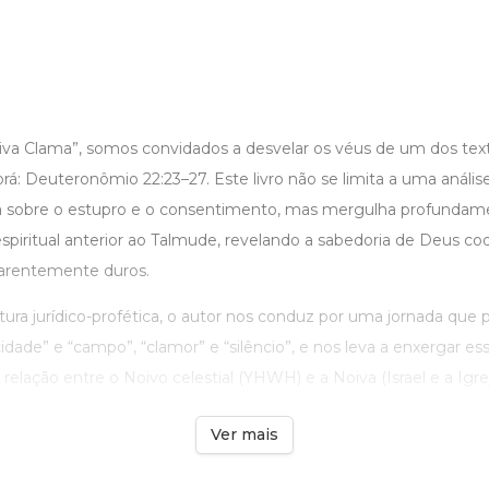
a Clama”, somos convidados a desvelar os véus de um dos tex
rá: Deuteronômio 22:23–27. Este livro não se limita a uma análise
a sobre o estupro e o consentimento, mas mergulha profundam
e espiritual anterior ao Talmude, revelando a sabedoria de Deus c
rentemente duros.
itura jurídico-profética, o autor nos conduz por uma jornada que 
cidade” e “campo”, “clamor” e “silêncio”, e nos leva a enxergar es
elação entre o Noivo celestial (YHWH) e a Noiva (Israel e a Igreja
Ver mais