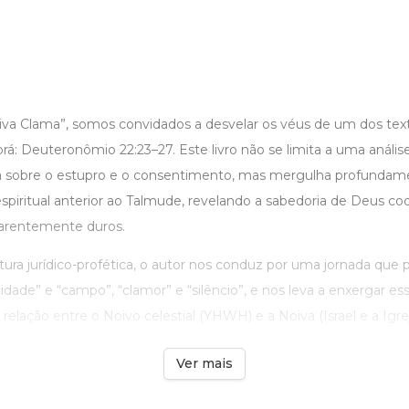
a Clama”, somos convidados a desvelar os véus de um dos tex
rá: Deuteronômio 22:23–27. Este livro não se limita a uma análise
a sobre o estupro e o consentimento, mas mergulha profundam
e espiritual anterior ao Talmude, revelando a sabedoria de Deus c
rentemente duros.
itura jurídico-profética, o autor nos conduz por uma jornada que 
cidade” e “campo”, “clamor” e “silêncio”, e nos leva a enxergar es
elação entre o Noivo celestial (YHWH) e a Noiva (Israel e a Igreja
Ver mais