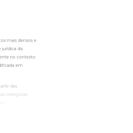
tos mais densos e
 jurídica da
ente no contexto
odificada em
parte das
sas categorias
) ...