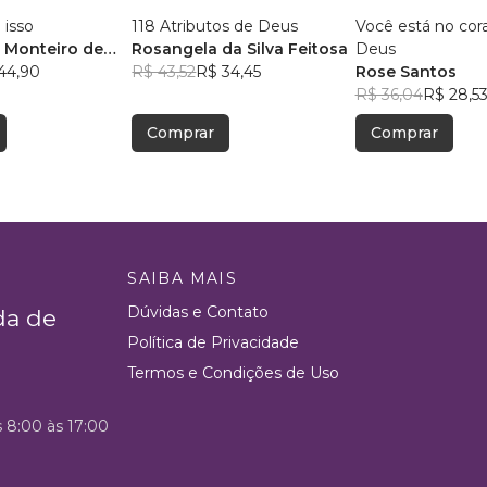
 isso
118 Atributos de Deus
Você está no cor
 Monteiro de
Rosangela da Silva Feitosa
Deus
44,90
R$ 43,52
R$ 34,45
Rose Santos
R$ 36,04
R$ 28,5
Comprar
Comprar
SAIBA MAIS
Dúvidas e Contato
da de
Política de Privacidade
Termos e Condições de Uso
s 8:00 às 17:00