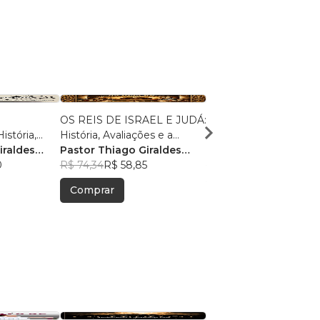
OS REIS DE ISRAEL E JUDÁ:
A ESCATOLOGIA
stória,
História, Avaliações e a
REFINADA: Uma Revi
ios à Luz
iraldes
Soberania de YHWH
Pastor Thiago Giraldes
Crítica e Reconstrução
Pastor Thiago Girald
do
0
Sanchez
R$ 74,34
R$ 58,85
Pós-Tribulacionismo Bí
Sanchez
R$ 47,42
R$ 37,54
fético
Comprar
Comprar