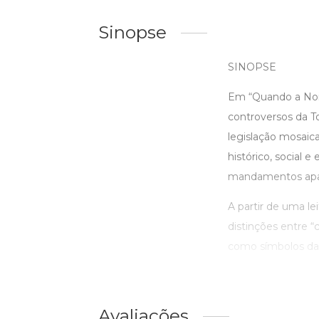
Sinopse
SINOPSE
Em “Quando a Noiv
controversos da To
legislação mosaic
histórico, social 
mandamentos apa
A partir de uma le
distinções entre “
como símbolos da r
Avaliações