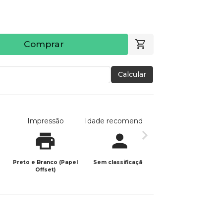
Comprar
Calcular
Impressão
Idade recomendada
Data de publicaç
Preto e Branco (Papel
Sem classificação
28/05/2025
Offset)