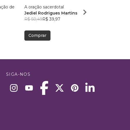
ação de
A oração sacerdotal
Devocional de Salmos 
Jediel Rodrigues Martins
Mulheres
R$ 50,49
R$ 39,97
Francilice Rodrigues
3
R$ 56,48
R$ 44,71
Comprar
Comprar
SIGA-NOS