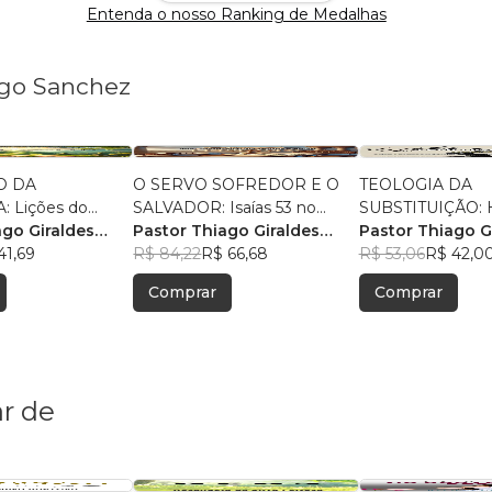
Entenda o nosso Ranking de Medalhas
ago Sanchez
O DA
O SERVO SOFREDOR E O
TEOLOGIA DA
 Lições do
SALVADOR: Isaías 53 no
SUBSTITUIÇÃO: Hi
Jesus
ago Giraldes
Novo Testamento
Pastor Thiago Giraldes
Reflexos e Desaf
Pastor Thiago G
41,69
Sanchez
R$ 84,22
R$ 66,68
das Escrituras e 
Sanchez
R$ 53,06
R$ 42,0
Cumprimento Pro
Comprar
Comprar
r de