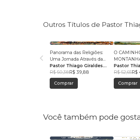
Outros Títulos de Pastor Thi
Panorama das Religiões:
O CAMINH
Uma Jornada Através da
MONTANHA:
Diversidade Espiritual
Pastor Thiago Giraldes
Sermão de 
Pastor Thi
Sanchez
R$ 50,38
R$ 39,88
Sanchez
R$ 52,65
R$ 
Comprar
Comprar
Você também pode gosta