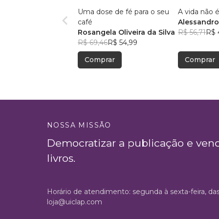
Uma dose de fé para o seu
A vida não é
café
Alessandro
Rosangela Oliveira da Silva
Menezes
R$ 56,71
R$ 
R$ 69,46
R$ 54,99
Comprar
Comprar
NOSSA MISSÃO
Democratizar a publicação e ven
livros.
Horário de atendimento: segunda à sexta-feira, da
loja@uiclap.com