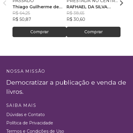
PASSADO
PRESTADA NO CENTRO
AS R
Thiago Guilherme de
DE REFERÊNCIA
RAFHAEL DA SILVA
RECE
GUST
Souza
R$ 64,25
ESPECIALIZADO DE
PETRÔNIO
R$ 38,65
R$ 78
R$ 50,87
ASSISTÊNCIA SOCIAL–
R$ 30,60
R$ 61
CREAS
Comprar
Comprar
NOSSA MISSÃO
Democratizar a publicação e venda de
livros.
SAIBA MAIS
Dúvidas e Contato
Política de Privacidade
Termos e Condições de Uso