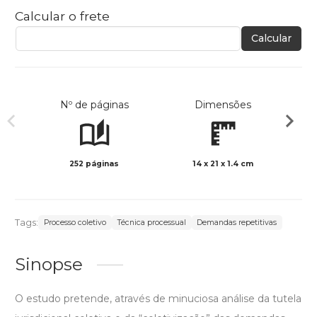
Calcular o frete
Calcular
Nº de páginas
Dimensões
252 páginas
14 x 21 x 1.4 cm
Preto 
Tags:
Processo coletivo
Técnica processual
Demandas repetitivas
Sinopse
O estudo pretende, através de minuciosa análise da tutela