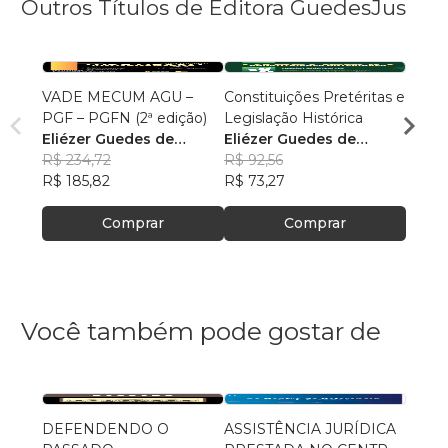
Outros Títulos de Editora GuedesJus
VADE MECUM AGU –
Constituições Pretéritas e
Temas
PGF – PGFN (2ª edição)
Legislação Histórica
Militar
Eliézer Guedes de
Eliézer Guedes de
Maur
Oliveira Junior
R$ 234,72
Oliveira Junior
R$ 92,56
R$ 85
R$ 185,82
R$ 73,27
R$ 67
Comprar
Comprar
Você também pode gostar de
DEFENDENDO O
ASSISTÊNCIA JURÍDICA
POLÍ