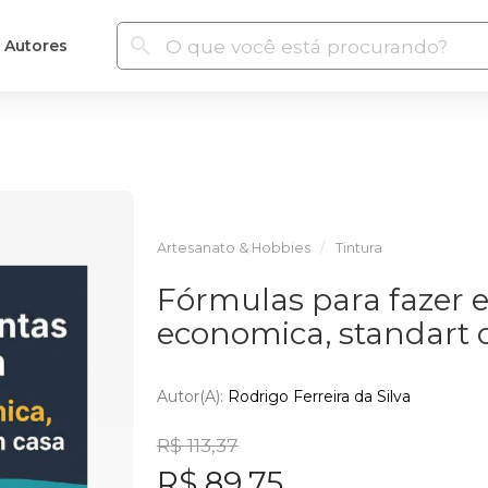
Autores
Artesanato & Hobbies
Tintura
Fórmulas para fazer e
economica, standart
Autor(a):
Rodrigo Ferreira da Silva
R$ 113,37
R$ 89,75