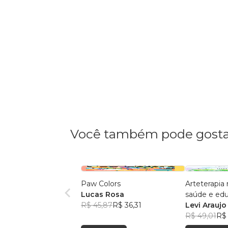
Você também pode gosta
Paw Colors
Arteterapia
Lucas Rosa
saúde e ed
R$ 45,87
R$ 36,31
Levi Araujo
R$ 49,01
R$