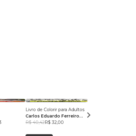
Livro de Colorir para Adultos
Livro de Colorir Alterna
Carlos Eduardo Ferreiro
Larissa Cavalcanti
3
Corrêa
R$ 40,42
R$ 32,00
R$ 52,83
R$ 41,82