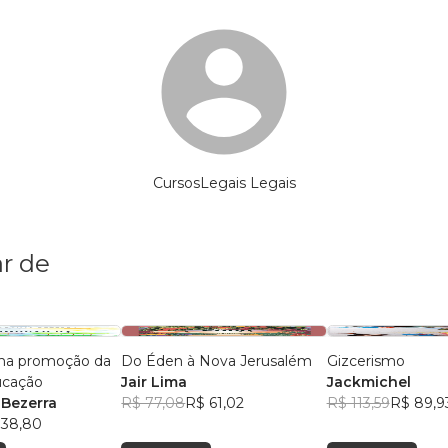
CursosLegais Legais
r de
 na promoção da
Do Éden à Nova Jerusalém
Gizcerismo
ucação
Jair Lima
Jackmichel
 Bezerra
R$ 77,08
R$ 61,02
R$ 113,59
R$ 89,9
 38,80