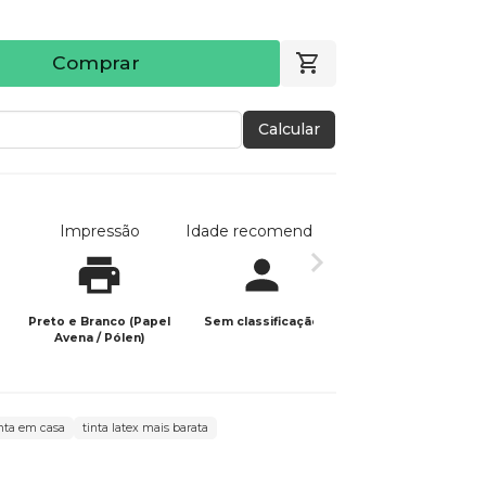
Comprar
Calcular
Impressão
Idade recomendada
Data de publicaç
Preto e Branco (Papel
Sem classificação
28/05/2025
Avena / Pólen)
inta em casa
tinta latex mais barata