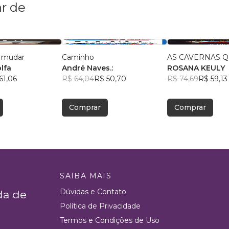
r de
a mudar
Caminho
AS CAVERNAS Q
lfa
André Naves.:
ROSANA KEULY
61,06
R$ 64,04
R$ 50,70
R$ 74,69
R$ 59,13
Comprar
Comprar
SAIBA MAIS
Dúvidas e Contato
da de
Política de Privacidade
Termos e Condições de Uso