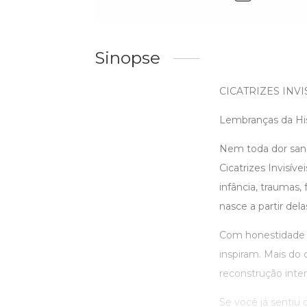
Sinopse
CICATRIZES INVI
Lembranças da His
Nem toda dor sang
Cicatrizes Invisív
infância, traumas,
nasce a partir dela
Com honestidade e
inspiram. Mais do 
reconstrução interi
Se você já sentiu 