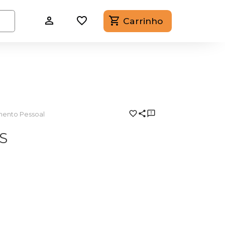
Carrinho
imento Pessoal
S