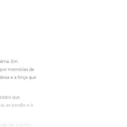
 alma. Em
ma por memórias de
deixa e a força que
izados que
ia, ao perdão e à
pode ser o ponto