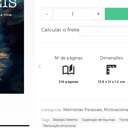
-
+
Calcular o frete
Nº de páginas
Dimensões
216 páginas
13.9 x 21 x 1.2 cm
Memórias Pessoais
,
Motivacional
Categorias:
Tags:
Rejeição Paterna
Superação de traumas
Trans
Renovação emocional