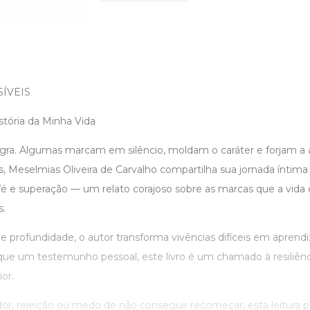
SÍVEIS
tória da Minha Vida
ra. Algumas marcam em silêncio, moldam o caráter e forjam a
eis, Meselmias Oliveira de Carvalho compartilha sua jornada ínti
 fé e superação — um relato corajoso sobre as marcas que a vida 
s.
 profundidade, o autor transforma vivências difíceis em aprend
que um testemunho pessoal, este livro é um chamado à resiliênc
or.
dor, rejeição ou medo de não conseguir recomeçar, esta leitura 