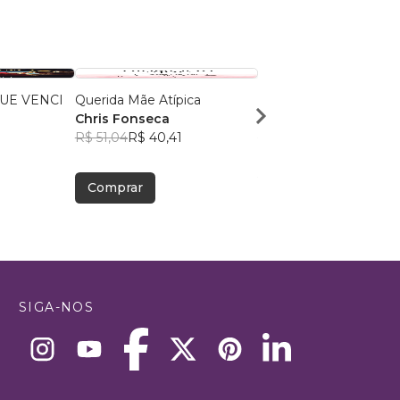
UE VENCI
Querida Mãe Atípica
A Vida de Juliana Huss
Chris Fonseca
Edson Huss
R$ 51,04
R$ 40,41
R$ 46,24
R$ 36,61
Comprar
Comprar
SIGA-NOS