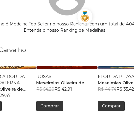
ho é Medalha Top Seller no nosso Ranking, com um total de
404
Entenda o nosso Ranking de Medalhas
Carvalho
 A DOR DA
ROSAS
FLOR DA PITAY
 PATERNA
Meselmias Oliveira de
Meselmias Olive
liveira de
Carvalho
R$ 54,20
R$ 42,91
Carvalho
R$ 44,74
R$ 35,42
29,47
Comprar
Comprar