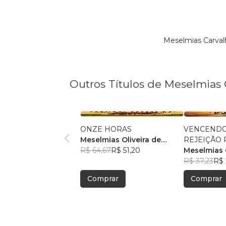
Meselmias Carval
Outros Títulos de Meselmias 
ONZE HORAS
VENCENDO
Meselmias Oliveira de
REJEIÇÃO
Carvalho
R$ 64,67
R$ 51,20
Meselmias O
Carvalho
R$ 37,23
R$ 
Comprar
Comprar