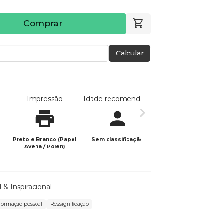
Comprar
Calcular
Impressão
Idade recomendada
Data de publicaç
Preto e Branco (Papel
Sem classificação
28/05/2025
Avena / Pólen)
 & Inspiracional
formação pessoal
Ressignificação