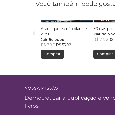
Você também pode gosta
A vida que eu não planejei
60 dias par
viver
Maurício So
Jair Beloube
R$ 77,13
R$ 
R$ 70,51
R$ 55,82
Comprar
Comprar
NOSSA MISSÃO
Democratizar a publicação e ven
livros.