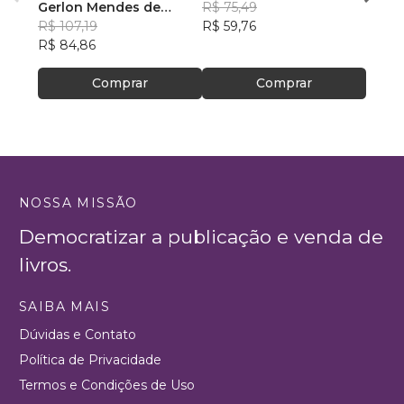
POLICIAIS MILITARES
Gerlon Mendes de
R$ 75,49
Rodri
DO BRASIL
Souza
R$ 107,19
, +8
R$ 59,76
R$ 60
R$ 84,86
R$ 47
Comprar
Comprar
NOSSA MISSÃO
Democratizar a publicação e venda de
livros.
SAIBA MAIS
Dúvidas e Contato
Política de Privacidade
Termos e Condições de Uso