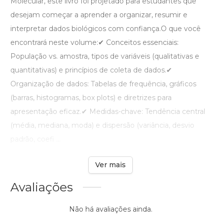
Molecular, este livro foi projetado para estudantes que
desejam começar a aprender a organizar, resumir e
interpretar dados biológicos com confiança.O que você
encontrará neste volume:✔ Conceitos essenciais:
População vs. amostra, tipos de variáveis (qualitativas e
quantitativas) e princípios de coleta de dados.✔
Organização de dados: Tabelas de frequência, gráficos
(barras, histogramas, box plots) e diretrizes para
apresentação eficaz.✔ Medidas-chave: Tendência central
(média, mediana, moda) e dispersão (variância, desvio
padrão, coefi ...
Ver mais
Avaliações
Não há avaliações ainda.