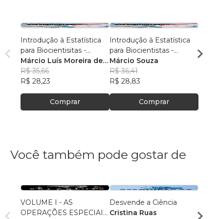
Introdução à Estatística
Introdução à Estatística
Introd
para Biocientisitas -
para Biocientistas -
para B
Volume 2
Márcio Luís Moreira de
Volume 3
Márcio Souza
Volum
Márci
Souza
R$ 35,66
R$ 36,41
Souz
R$ 35
R$ 28,23
R$ 28,83
R$ 28
Comprar
Comprar
Você também pode gostar de
VOLUME I - AS
Desvende a Ciência
Manua
OPERAÇÕES ESPECIAIS
Cristina Ruas
Jurídi