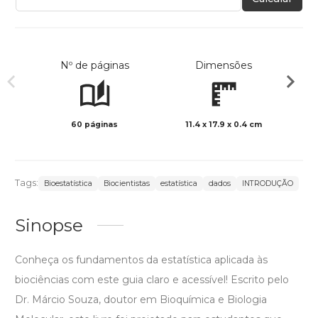
Nº de páginas
Dimensões
60 páginas
11.4 x 17.9 x 0.4 cm
Preto 
Tags:
Bioestatística
Biocientistas
estatística
dados
INTRODUÇÃO
Sinopse
Conheça os fundamentos da estatística aplicada às
biociências com este guia claro e acessível! Escrito pelo
Dr. Márcio Souza, doutor em Bioquímica e Biologia