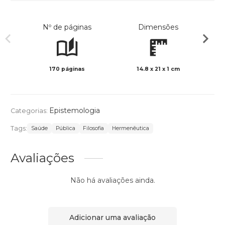
Nº de páginas
Dimensões
170 páginas
14.8 x 21 x 1 cm
Preto 
Epistemologia
Categorias:
Tags:
Saúde
Pública
Filosofia
Hermenêutica
Avaliações
Não há avaliações ainda.
Adicionar uma avaliação