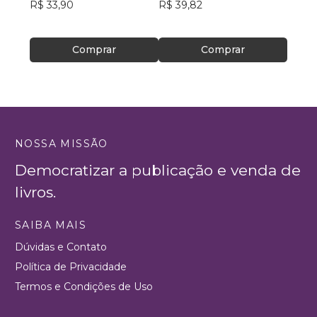
R$ 33,90
R$ 39,82
R$ 49
R$ 39
Comprar
Comprar
NOSSA MISSÃO
Democratizar a publicação e venda de
livros.
SAIBA MAIS
Dúvidas e Contato
Política de Privacidade
Termos e Condições de Uso