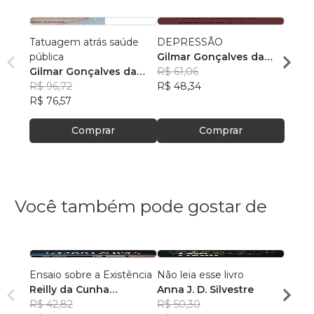
Tatuagem atrás saúde
DEPRESSÃO
SAÚD
pública
Gilmar Gonçalves da
Gilma
Gilmar Gonçalves da
Costa
R$ 61,06
Cost
R$ 47
Costa
R$ 96,72
R$ 48,34
R$ 37
R$ 76,57
Comprar
Comprar
Você também pode gostar de
Ensaio sobre a Existência
Não leia esse livro
Breve
Reilly da Cunha
Anna J. D. Silvestre
desist
Algodoal
R$ 42,82
R$ 50,30
Wand