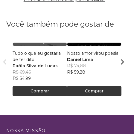
Você também pode gostar de
Tudo o que eu gostaria
Nosso amor virou poesia
Agind
de ter dito
Daniel Lima
não c
Paôla Silva de Lucas
R$ 74,88
Carla
R$ 69,46
R$ 59,28
R$ 52
R$ 54,99
R$ 41
Comprar
Comprar
NOSSA MISSÃO