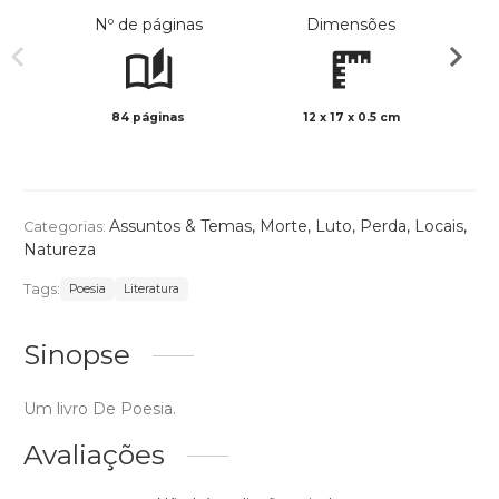
Nº de páginas
Dimensões
84 páginas
12 x 17 x 0.5 cm
Preto 
Assuntos & Temas
,
Morte, Luto, Perda
,
Locais
,
Categorias:
Natureza
Tags:
Poesia
Literatura
Sinopse
Um livro De Poesia.
Avaliações