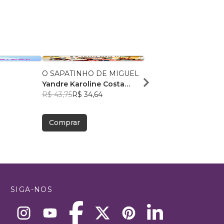
O SAPATINHO DE MIGUEL
Nossa primeira visita a
Yandre Karoline Costa
Oftalmologista
9
Mourão
R$ 43,75
R$ 34,64
Aline Guerreiro
R$ 47,52
R$ 37,62
Comprar
Comprar
SIGA-NOS