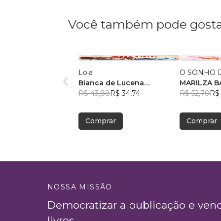
Você também pode gosta
Lola
O SONHO D
Bianca de Lucena
MA
Coutinho de Oliveira
R$ 43,88
R$ 34,74
R$ 52,70
R$ 
Comprar
Comprar
NOSSA MISSÃO
Democratizar a publicação e ven
livros.