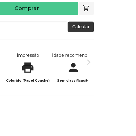
Comprar
Calcular
Impressão
Idade recomendada
Data de publicaç
Colorido (Papel Couche)
Sem classificação
27/05/2025