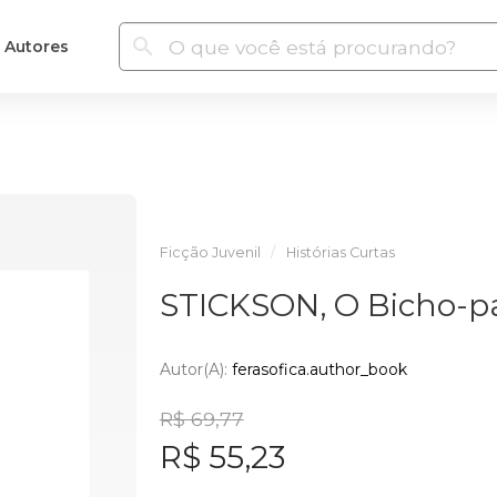
Autores
Ficção Juvenil
Histórias Curtas
STICKSON, O Bicho-p
Autor(a):
ferasofica.author_book
R$ 69,77
R$ 55,23