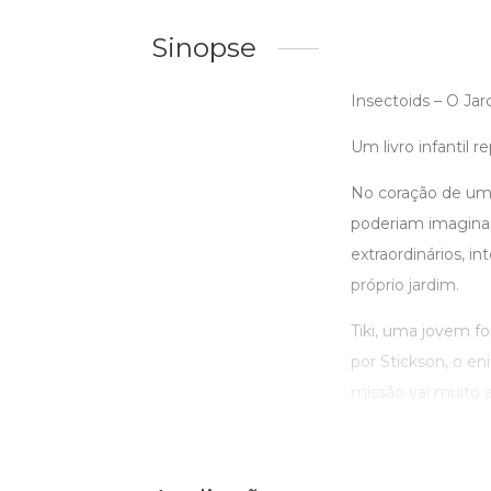
Sinopse
Insectoids – O Jar
Um livro infantil 
No coração de um
poderiam imaginar.
extraordinários, 
próprio jardim.
Tiki, uma jovem f
por Stickson, o e
missão vai muito a