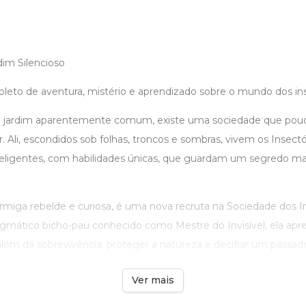
dim Silencioso
repleto de aventura, mistério e aprendizado sobre o mundo dos in
 jardim aparentemente comum, existe uma sociedade que po
 Ali, escondidos sob folhas, troncos e sombras, vivem os Insect
inteligentes, com habilidades únicas, que guardam um segredo ma
ormiga rebelde e curiosa, é uma nova recruta na Sociedade dos I
nigmático bicho-pau conhecido como Mestre do Invisível, ela ap
lém da sobrevivência: proteger a natureza e decifrar um passado q
Ver mais