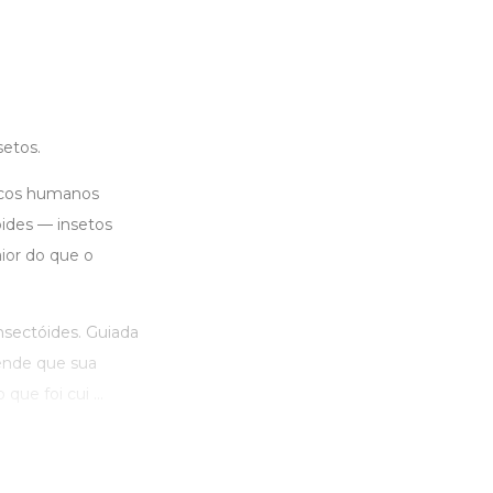
setos.
ucos humanos
óides — insetos
ior do que o
nsectóides. Guiada
rende que sua
ue foi cui ...