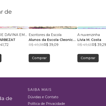
r de
E DAVINA EM...
Escritores da Escola
A nuvenzinha
RILZA BARBEZAT
Alunos da Escola Cleonice
Lívia M. Costa
41,72
Bezerra
R$ 49,38
, +2
R$ 39,09
R$ 49,63
R$ 39,2
Comprar
Comprar
SAIBA MAIS
Dúvidas e Contato
da de
Política de Privacidade