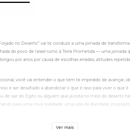
Forjado no Deserto” vai te conduzir a uma jornada de transformaç
nhada do povo de Israel rumo à Terra Prometida — uma jornada q
longou por anos por causa de escolhas erradas, atitudes repetid
cional, você vai entender o que tem te impedido de avançar, id
so e ser desafiado a abandonar o que é raso para viver o que é 
 de sair do Egito ou alguém que já está no meio do deserto h
ndo para uma nova realidade: uma vida de liberdade, propósito e
Ver mais