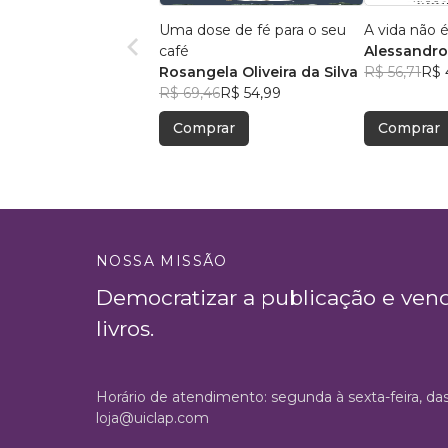
Uma dose de fé para o seu
A vida não é
café
Alessandro
Rosangela Oliveira da Silva
Menezes
R$ 56,71
R$ 
R$ 69,46
R$ 54,99
Comprar
Comprar
NOSSA MISSÃO
Democratizar a publicação e ven
livros.
Horário de atendimento: segunda à sexta-feira, da
loja@uiclap.com