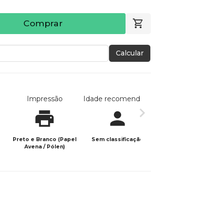
Comprar
Calcular
Impressão
Idade recomendada
Data de publicaç
Preto e Branco (Papel
Sem classificação
27/05/2025
Avena / Pólen)