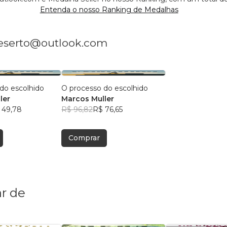
Entenda o nosso Ranking de Medalhas
deserto@outlook.com
do escolhido
O processo do escolhido
ler
Marcos Muller
 49,78
R$ 96,82
R$ 76,65
Comprar
r de