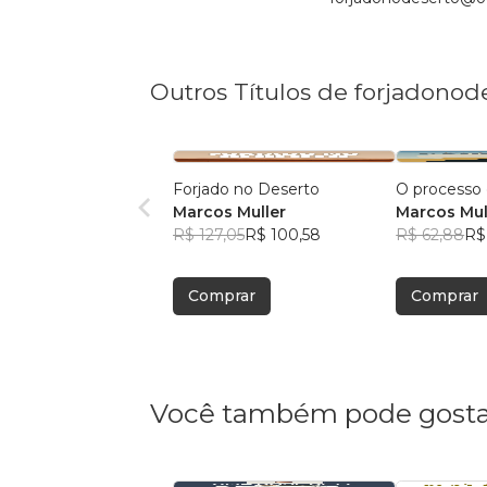
Outros Títulos de forjadono
Forjado no Deserto
O processo 
Marcos Muller
Marcos Mul
R$ 127,05
R$ 100,58
R$ 62,88
R$
Comprar
Comprar
Você também pode gosta