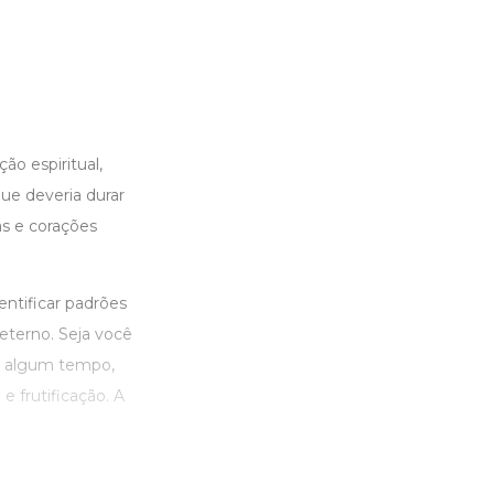
ão espiritual,
ue deveria durar
as e corações
entificar padrões
eterno. Seja você
á algum tempo,
 frutificação. A