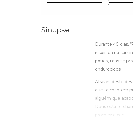
Sinopse
Durante 40 dias, “
inspirada na cami
pouco, mas se pro
endurecidos.
Através deste devo
que te mantêm pre
alguém que acabou
Deus está te chama
promessa cont ...