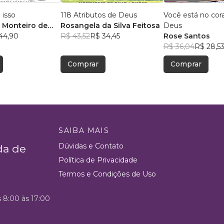
 isso
118 Atributos de Deus
Você está no cor
 Monteiro de
Rosangela da Silva Feitosa
Deus
44,90
R$ 43,52
R$ 34,45
Rose Santos
R$ 36,04
R$ 28,5
Comprar
Comprar
SAIBA MAIS
Dúvidas e Contato
da de
Política de Privacidade
Termos e Condições de Uso
s 8:00 às 17:00