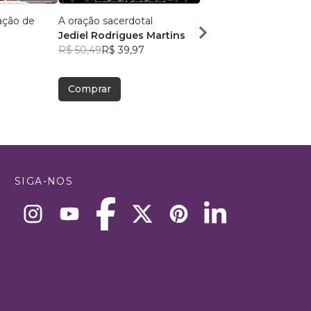
ação de
A oração sacerdotal
Devocional de Salmos 
Jediel Rodrigues Martins
Mulheres
R$ 50,49
R$ 39,97
Francilice Rodrigues
3
R$ 56,48
R$ 44,71
Comprar
Comprar
SIGA-NOS