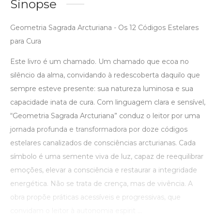
Sinopse
Geometria Sagrada Arcturiana - Os 12 Códigos Estelares
para Cura
Este livro é um chamado. Um chamado que ecoa no
silêncio da alma, convidando à redescoberta daquilo que
sempre esteve presente: sua natureza luminosa e sua
capacidade inata de cura. Com linguagem clara e sensível,
“Geometria Sagrada Arcturiana” conduz o leitor por uma
jornada profunda e transformadora por doze códigos
estelares canalizados de consciências arcturianas. Cada
símbolo é uma semente viva de luz, capaz de reequilibrar
emoções, elevar a consciência e restaurar a integridade
energética. Não se trata de crença, mas de vivência. A
obra propõe práticas acessíveis e progressivas, que
convidam o leitor à autonomia espirit ...