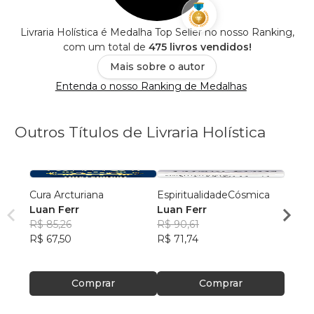
Livraria Holística é Medalha Top Seller no nosso Ranking,
com um total de
475 livros vendidos!
Mais sobre o autor
Entenda o nosso Ranking de Medalhas
Outros Títulos de Livraria Holística
Cura Arcturiana
EspiritualidadeCósmica
Geome
Luan Ferr
Luan Ferr
Luan 
R$ 85,26
R$ 90,61
R$ 98
R$ 67,50
R$ 71,74
R$ 78
Comprar
Comprar