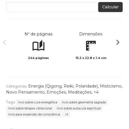
Calcular
Nº de páginas
Dimensões
244 páginas
15.2 x 22.8 x 1.4 cm
Preto 
Energia (Qigong, Reiki, Polaridade)
,
Misticismo
,
Categorias:
Novo Pensamento
,
Emoções
,
Meditações
,
+4
Tags:
livro sobre cura energética
livro sobre geometria sagrada
livro sobre terapia vibracional
livro sobre autocura espiritual
livro para expansão da consciência
+5