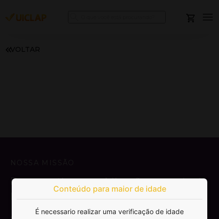
VOLTAR
NOSSA MISSÃO
Democratizar a publicação e venda de
Conteúdo para maior de idade
livros.
É necessario realizar uma verificação de idade
SAIBA MAIS