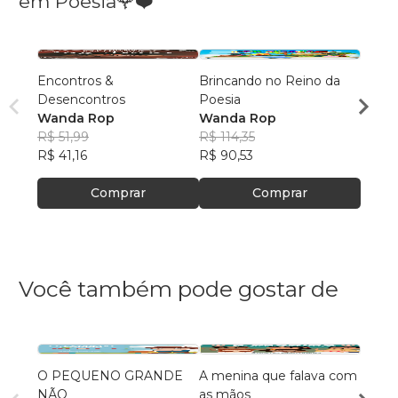
em Poesia🌹❤️
Encontros &
Brincando no Reino da
SUTI
Desencontros
Poesia
VERS
Wanda Rop
Wanda Rop
DOÇU
Wand
R$ 51,99
R$ 114,35
R$ 44
R$ 41,16
R$ 90,53
R$ 35
Comprar
Comprar
Você também pode gostar de
O PEQUENO GRANDE
A menina que falava com
O Pot
NÃO
as mãos
Natál