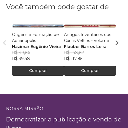
Você também pode gostar de
Origem e Formação de
Antigos Inventários dos
Banda
Adrianópolis
Cariris Velhos - Volume I
Bened
Nazimar Eugênio Vieira
Flauber Barros Leira
Inác
R$ 49,86
R$ 148,87
Alcân
R$ 59
R$ 39,48
R$ 117,85
R$ 47
Comprar
Comprar
NOSSA MISSÃO
Democratizar a publicação e venda de