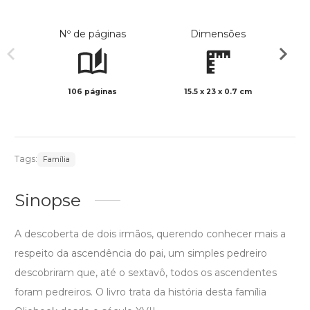
Nº de páginas
Dimensões
106 páginas
15.5 x 23 x 0.7 cm
Preto 
Tags:
Família
Sinopse
A descoberta de dois irmãos, querendo conhecer mais a
respeito da ascendência do pai, um simples pedreiro
descobriram que, até o sextavô, todos os ascendentes
foram pedreiros. O livro trata da história desta família