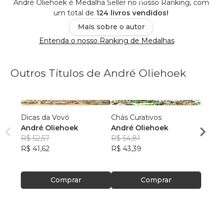
André Oliehoek é Medalha Seller no nosso Ranking, com
um total de
124 livros vendidos!
Mais sobre o autor
Entenda o nosso Ranking de Medalhas
Outros Títulos de André Oliehoek
Dicas da Vovó
Chás Curativos
O Par
André Oliehoek
André Oliehoek
André
R$ 52,57
R$ 54,81
R$ 79
R$ 41,62
R$ 43,39
R$ 62
Comprar
Comprar