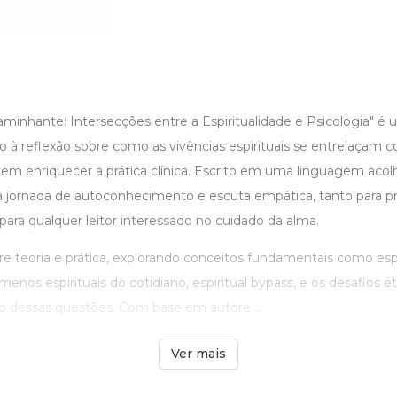
minhante: Intersecções entre a Espiritualidade e Psicologia" é 
o à reflexão sobre como as vivências espirituais se entrelaçam 
em enriquecer a prática clínica. Escrito em uma linguagem acolh
a jornada de autoconhecimento e escuta empática, tanto para pro
para qualquer leitor interessado no cuidado da alma.
tre teoria e prática, explorando conceitos fundamentais como espi
menos espirituais do cotidiano, espiritual bypass, e os desafios é
co dessas questões. Com base em autore ...
Ver mais