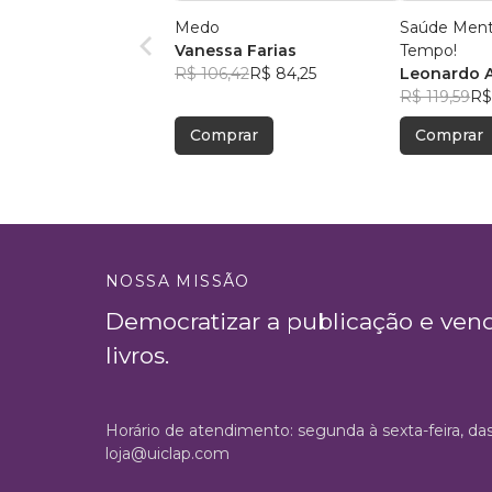
Medo
Saúde Ment
Vanessa Farias
Tempo!
R$ 106,42
R$ 84,25
Leonardo 
R$ 119,59
R$
Comprar
Comprar
NOSSA MISSÃO
Democratizar a publicação e ven
livros.
Horário de atendimento: segunda à sexta-feira, da
loja@uiclap.com