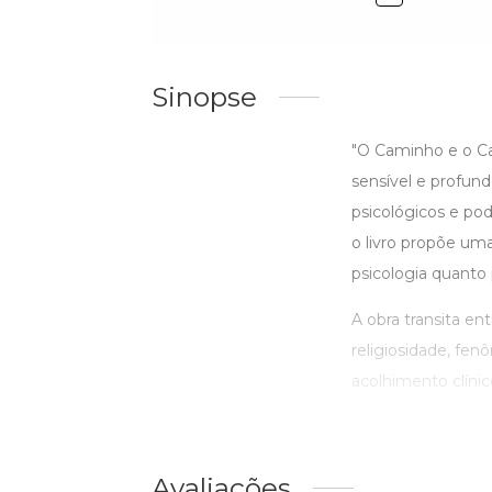
Sinopse
"O Caminho e o Ca
sensível e profund
psicológicos e pod
o livro propõe um
psicologia quanto 
A obra transita en
religiosidade, fenô
acolhimento clíni
Avaliações