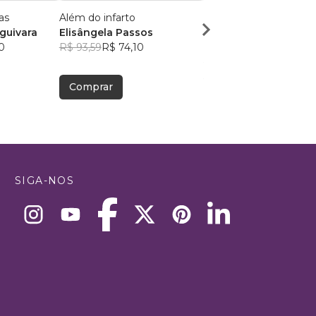
as
Além do infarto
A infância pede colo; O
guivara
Elisângela Passos
adulto, equilíbrio
0
R$ 93,59
R$ 74,10
Mariana Tibo
R$ 73,85
R$ 58,47
Comprar
Comprar
SIGA-NOS