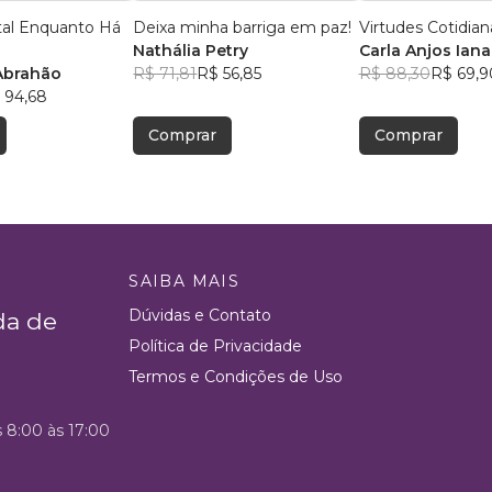
al Enquanto Há
Deixa minha barriga em paz!
Virtudes Cotidian
Nathália Petry
Carla Anjos Iana
Abrahão
R$ 71,81
R$ 56,85
R$ 88,30
R$ 69,9
 94,68
Comprar
Comprar
SAIBA MAIS
Dúvidas e Contato
da de
Política de Privacidade
Termos e Condições de Uso
s 8:00 às 17:00