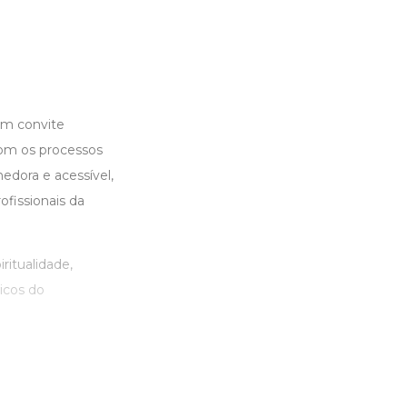
um convite
com os processos
edora e acessível,
fissionais da
ritualidade,
ticos do