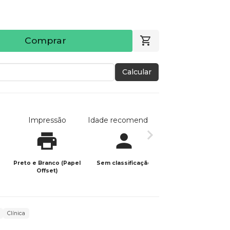
Comprar
Calcular
Impressão
Idade recomendada
Data de publicaç
Preto e Branco (Papel
Sem classificação
26/05/2025
Offset)
Clínica