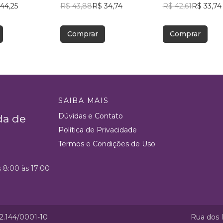
44,25
R$ 43,88
R$ 34,74
R$ 42,61
R$ 33,74
Comprar
Comprar
SAIBA MAIS
Dúvidas e Contato
da de
Política de Privacidade
Termos e Condições de Uso
s 8:00 às 17:00
52.144/0001-10
Rua dos I