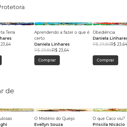
Protetora
ta Terra
Aprendendo a fazer o que é
Obediência
nhares
certo
Daniela Linhare
 23,64
Daniela Linhares
R$ 29,86
R$ 23,6
R$ 29,86
R$ 23,64
Comprar
Comprar
r de
ulosas
O Mistério do Queijo
O que Caco viu?
aghi
Evellyn Souza
Priscila Nicácio