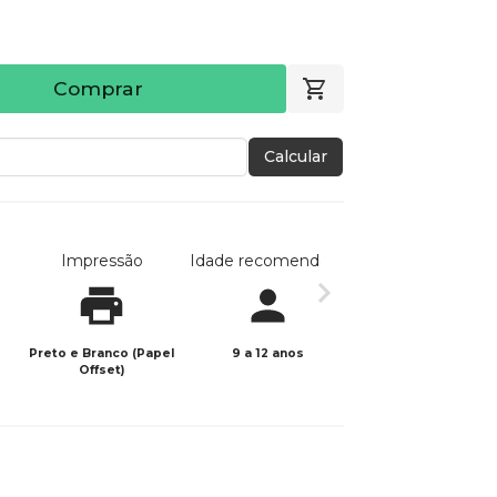
Comprar
Calcular
Impressão
Idade recomendada
Data de publicaç
Preto e Branco (Papel
9 a 12 anos
26/05/2025
Offset)