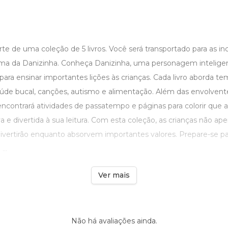
rte de uma coleção de 5 livros. Você será transportado para as inc
ma da Danizinha. Conheça Danizinha, uma personagem inteligen
a para ensinar importantes lições às crianças. Cada livro aborda te
úde bucal, canções, autismo e alimentação. Além das envolvente
encontrará atividades de passatempo e páginas para colorir qu
a e divertida à sua leitura. Com esta coleção, as crianças não ap
ertirão enquanto absorvem importantes valores. Prepare-se pa
..
Ver mais
Não há avaliações ainda.