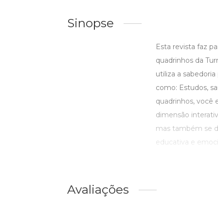
Sinopse
Esta revista faz pa
quadrinhos da Tur
utiliza a sabedori
como: Estudos, sa
quadrinhos, você 
dimensão interativ
mas também se div
educativa e emoci .
Avaliações