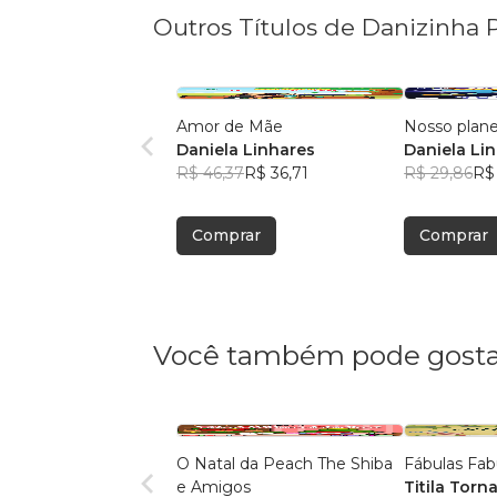
Outros Títulos de Danizinha 
Amor de Mãe
Nosso plane
Daniela Linhares
Daniela Li
R$ 46,37
R$ 36,71
R$ 29,86
R$
Comprar
Comprar
Você também pode gosta
O Natal da Peach The Shiba
Fábulas Fab
e Amigos
Titila Torn