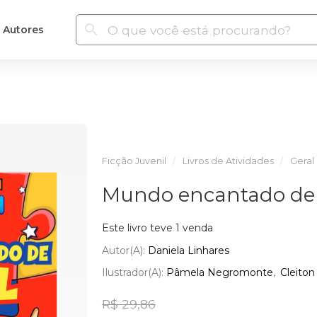
Autores
Ficção Juvenil
Livros de Atividades
Geral
Mundo encantado de
Este livro teve 1 venda
Autor(a):
Daniela Linhares
Ilustrador(a):
Pâmela Negromonte
Cleiton
R$ 29,86