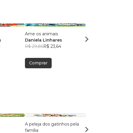
Ame os animais
Amizade
s
Daniela Linhares
Daniela Linhares
4
R$ 29,86
R$ 23,64
R$ 29,86
R$ 23,64
Comprar
Comprar
A peleja dos gatinhos pela
As Aventuras de André
família
no Reino dos Relógios