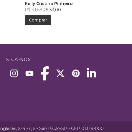
Kelly Cristina Pinheiro
Encantados
Andre Luiz Freire Nas
R$ 41,68
R$ 33,00
R$ 49,63
R$ 39,29
Comprar
Comprar
SIGA-NOS
ngleses, 524 - cj.5 - São Paulo/SP - CEP 01329-000