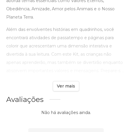
aborda temas essenciais como Valores Eternos,
Obediência, Amizade, Amor pelos Animais e o Nosso
Planeta Terra.
Além das envolventes histórias em quadrinhos, você
encontrará atividades de passatempo e páginas para
colorir que acrescentam uma dimensão interativa e
divertida à sua leitura. Com este Kit, as crianças não
apenas aprenderão, mas também se divertirão enquanto
absorvem importantes valores e mensagens. Prepare-s ...
Ver mais
Avaliações
Não há avaliações ainda.