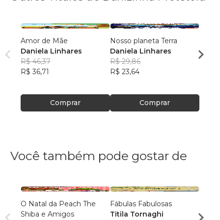
Amor de Mãe
Nosso planeta Terra
Apren
Daniela Linhares
Daniela Linhares
é cer
R$ 46,37
R$ 29,86
Danie
R$ 36,71
R$ 23,64
R$ 29
R$ 23
Comprar
Comprar
Você também pode gostar de
O Natal da Peach The
Fábulas Fabulosas
O Mis
Shiba e Amigos
Titila Tornaghi
Evell