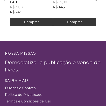
LAH
R$ 55,90
R$ 43
R$ 31,57
R$ 44,25
R$ 34
R$ 24,99
Comprar
Comprar
NOSSA MISSÃO
Democratizar a publicação e venda de
livros.
SAIBA MAIS
Dúvidas e Contato
Política de Privacidade
Termos e Condições de Uso