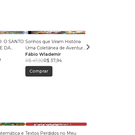
: O SANTO
Sonhos que Viram História
Corações em luta: Con
E DA
Uma Coletânea de Aventuras
para Crianças sobre os
Infantis
Fábio Wlademir
Lanceiros Negros
Fábio Wlademir
7
R$ 47,92
R$ 37,94
R$ 70,20
R$ 55,57
Comprar
Comprar
atemática e
Textos Perdidos no Meu
Eliz, os sentimentos, a