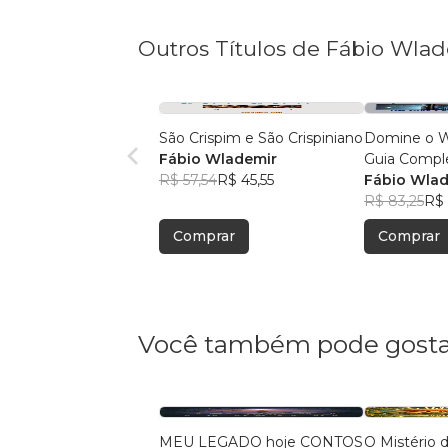
Outros Títulos de Fábio Wla
São Crispim e São Crispiniano
Domine o W
Fábio Wlademir
Guia Compl
R$ 57,54
R$ 45,55
Fábio Wla
R$ 83,25
R$ 
Comprar
Comprar
Você também pode gosta
MEU LEGADO hoje CONTOS
O Mistério 