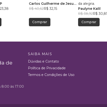
P
Carlos Guilherme de Jesus
da alegria.
23,38
Meireles
R$ 40,62
R$ 32,15
Paulyne Kalil
R$ 38,92
R$ 30,8
Comprar
Comprar
SAIBA MAIS
Dúvidas e Contato
da de
Política de Privacidade
Termos e Condições de Uso
s 8:00 às 17:00