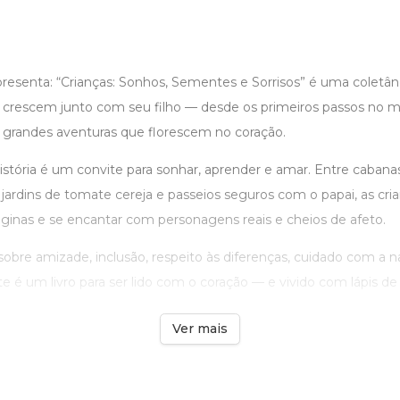
resenta: “Crianças: Sonhos, Sementes e Sorrisos” é uma coletâ
crescem junto com seu filho — desde os primeiros passos no 
 grandes aventuras que florescem no coração.
história é um convite para sonhar, aprender e amar. Entre cabana
, jardins de tomate cereja e passeios seguros com o papai, as cri
ginas e se encantar com personagens reais e cheios de afeto.
sobre amizade, inclusão, respeito às diferenças, cuidado com a 
e é um livro para ser lido com o coração — e vivido com lápis de 
Ver mais