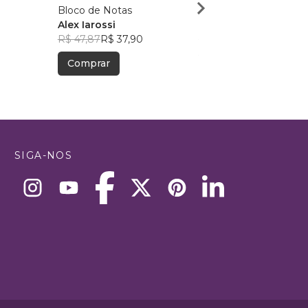
Bloco de Notas
e a borboleta
Alex Iarossi
Ana Luiza Soares
1
R$ 47,87
R$ 37,90
R$ 38,00
R$ 30,09
Comprar
Comprar
SIGA-NOS