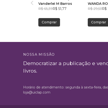
Vanderlei M Barros
WANDA RO
R$ 65,39
R$ 51,77
R$ 29,53
R$ 
Comprar
Comprar
NOSSA MISSÃO
Democratizar a publicação e ven
livros.
Horário de atendimento: segunda à sexta-feira, da
loja@uiclap.com