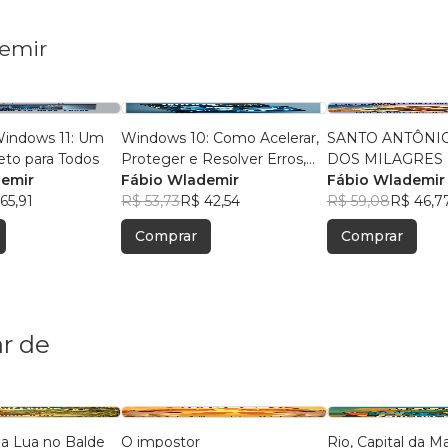
demir
indows 11: Um
Windows 10: Como Acelerar,
SANTO ANTÔNIO
eto para Todos
Proteger e Resolver Erros,
DOS MILAGRES 
demir
Utilizar Após o Fim do
Fábio Wlademir
ESPERANÇA
Fábio Wlademir
65,91
Suporte
R$ 53,73
R$ 42,54
R$ 59,08
R$ 46,7
Comprar
Comprar
r de
da Lua no Balde
O impostor
Rio, Capital da M