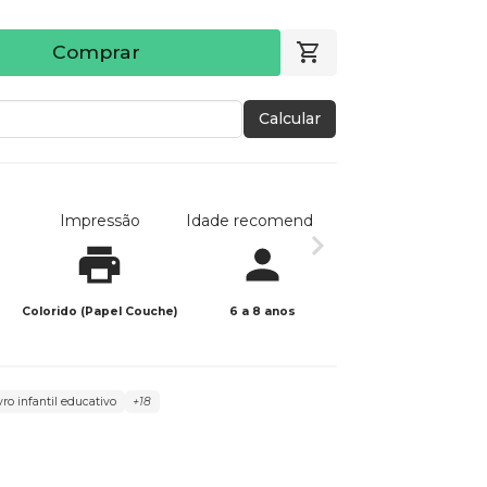
Comprar
Calcular
Impressão
Idade recomendada
Data de publicaç
Colorido (Papel Couche)
6 a 8 anos
26/05/2025
ivro infantil educativo
+18