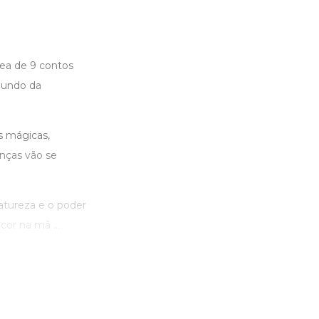
nea de 9 contos
mundo da
s mágicas,
anças vão se
natureza e o poder
cor na mã ...