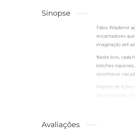
Sinopse
Fábio Wlademir ap
encantadores que 
imaginação até as
Neste livro, cada 
beliches espaciais
reconhecer nas pá
Repleto de lições 
da imaginação, est
Avaliações