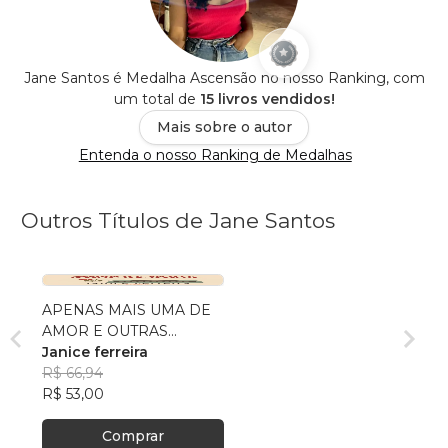
Jane Santos é Medalha Ascensão no nosso Ranking, com
um total de
15 livros vendidos!
Mais sobre o autor
Entenda o nosso Ranking de Medalhas
Outros Títulos de Jane Santos
APENAS MAIS UMA DE
AMOR E OUTRAS
DEZENOVE CRÔNICAS
Janice ferreira
R$ 66,94
R$ 53,00
Comprar