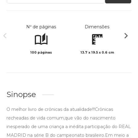
Nº de páginas
Dimensões
100 páginas
13.7 x 19.5 x 0.6 cm
Preto 
Sinopse
O melhor livro de crônicas da atualidade!!!Crônicas
recheadas de vida comum,que vão do nascimento
inesperado de uma criança a inédita participação do REAL
MADRID na série B do campeonato brasileiro.Em meio a