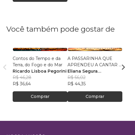
Você também pode gostar de
Contos do Tempo e da
A PASSARINHA QUE
Reuni
Terra, do Fogo e do Mar
APRENDEU A CANTAR E
Alexa
Ricardo Lisboa Pegorini
VOAR
Eliana Segura
R$ 75
R$ 46,28
Fernandes
R$ 56,02
R$ 59
R$ 36,64
R$ 44,35
Comprar
Comprar