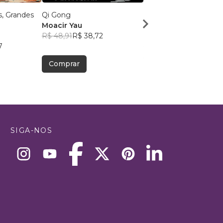
, Grandes
Qi Gong
Grimório de Maria
Moacir Yau
Magdalena
R$ 48,91
R$ 38,72
Manuel Cesario, MD,
7
R$ 108,53
R$ 85,92
Comprar
Comprar
SIGA-NOS