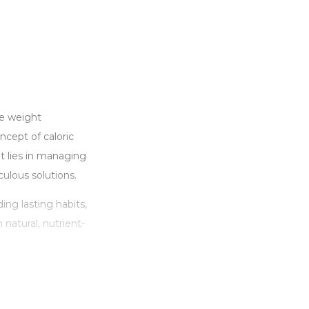
se weight
ncept of caloric
t lies in managing
culous solutions.
ing lasting habits,
 natural, nutrient-