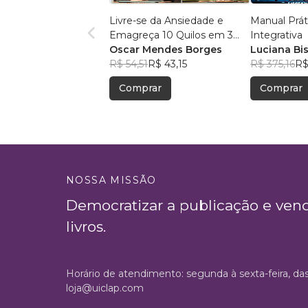
Livre-se da Ansiedade e
Manual Prá
Emagreça 10 Quilos em 3
Integrativa
Meses
Oscar Mendes Borges
Luciana Bi
R$ 54,51
R$ 43,15
Lopes Can
R$ 375,16
R$
Comprar
Comprar
NOSSA MISSÃO
Democratizar a publicação e ven
livros.
Horário de atendimento: segunda à sexta-feira, da
loja@uiclap.com