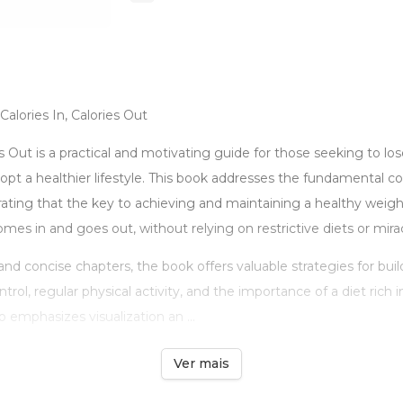
Calories In, Calories Out
ies Out is a practical and motivating guide for those seeking to lo
opt a healthier lifestyle. This book addresses the fundamental co
ating that the key to achieving and maintaining a healthy weigh
mes in and goes out, without relying on restrictive diets or mira
and concise chapters, the book offers valuable strategies for build
trol, regular physical activity, and the importance of a diet rich in
o emphasizes visualization an ...
Ver mais