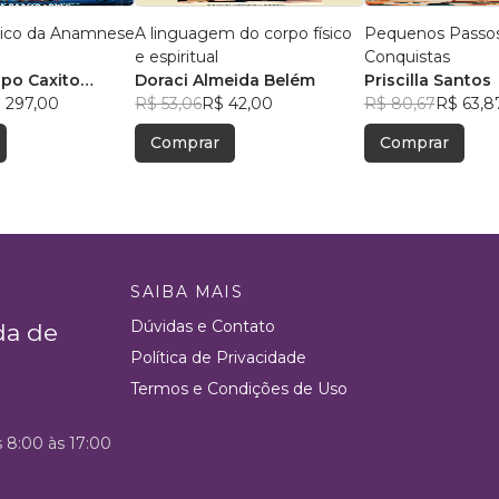
tico da Anamnese
A linguagem do corpo físico
Pequenos Passos
e espiritual
Conquistas
spo Caxito
Doraci Almeida Belém
Priscilla Santos
çado
 297,00
R$ 53,06
R$ 42,00
R$ 80,67
R$ 63,8
Comprar
Comprar
SAIBA MAIS
Dúvidas e Contato
da de
Política de Privacidade
Termos e Condições de Uso
s 8:00 às 17:00