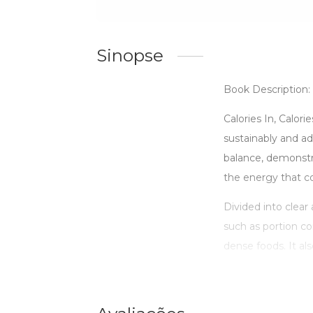
Sinopse
Book Description: 
Calories In, Calor
sustainably and ad
balance, demonstr
the energy that co
Divided into clear 
such as portion con
dense foods. It als