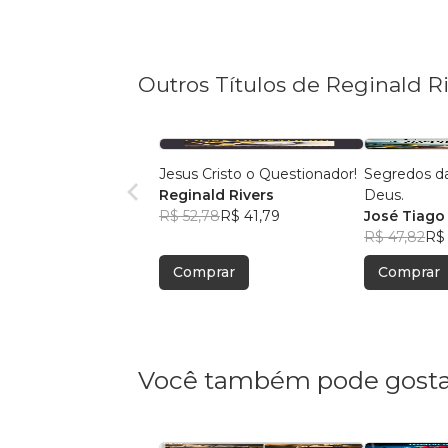
Outros Títulos de Reginald R
Jesus Cristo o Questionador!
Segredos d
Reginald Rivers
Deus.
R$ 52,78
R$ 41,79
José Tiago 
R$ 47,82
R$ 
Comprar
Comprar
Você também pode gosta