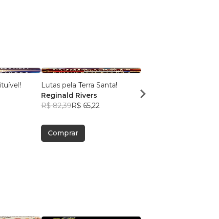
tuível!
Lutas pela Terra Santa!
Bolo no Pote = Pote d
Reginald Rivers
Dinheiro!
7
R$ 82,39
R$ 65,22
Macieira Soares
R$ 47,19
R$ 37,36
Comprar
Comprar