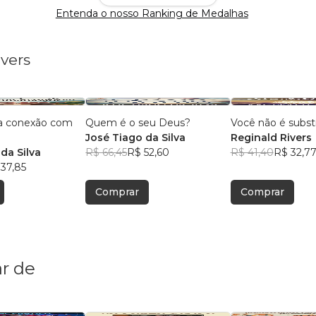
Entenda o nosso Ranking de Medalhas
ivers
a conexão com
Quem é o seu Deus?
Você não é substi
José Tiago da Silva
Reginald Rivers
da Silva
R$ 66,45
R$ 52,60
R$ 41,40
R$ 32,7
37,85
Comprar
Comprar
r de