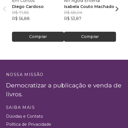
Em Contos
Ah! Agora Entendi
Selet
Diego Cardoso
Isabela Couto Machado
Wagne
R$ 71,85
R$ 68,04
R$ 42
R$ 56,88
R$ 53,87
R$ 33
Comprar
Comprar
NOSSA MISSÃO
Democratizar a publicação e venda de
livros.
SAIBA MAIS
Dúvidas e Contato
Política de Privacidade