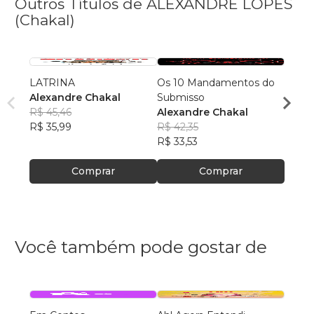
Outros Títulos de ALEXANDRE LOPES
(Chakal)
LATRINA
Os 10 Mandamentos do
Naval
Alexandre Chakal
Submisso
Alexa
R$ 45,46
Alexandre Chakal
R$ 57
R$ 35,99
R$ 42,35
R$ 45
R$ 33,53
Comprar
Comprar
Você também pode gostar de