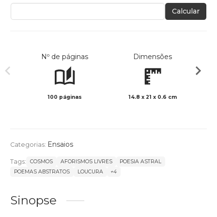
Calcular
Nº de páginas
Dimensões
100 páginas
14.8 x 21 x 0.6 cm
Preto 
Ensaios
Categorias:
Tags:
COSMOS
AFORISMOS LIVRES
POESIA ASTRAL
POEMAS ABSTRATOS
LOUCURA
+4
Sinopse