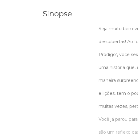
Sinopse
Seja muito bem-vi
descobertas! Ao fo
Pródigo", você se
uma história que,
maneira surpreend
e lições, tem o po
muitas vezes, perd
Você já parou para
são um reflexo da