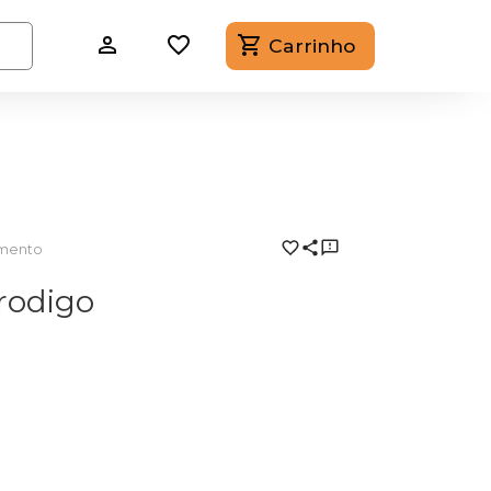
Carrinho
amento
rodigo