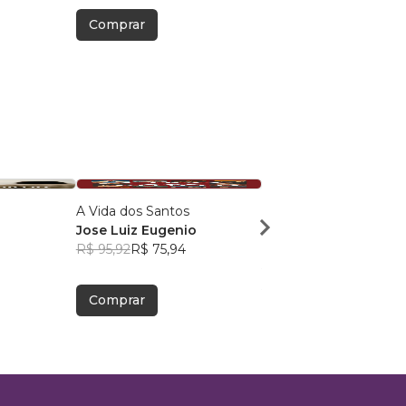
Comprar
A Vida dos Santos
07 SETE LIÇÕES OCU
Jose Luiz Eugenio
NO EVANGELHO DE 
R$ 95,92
R$ 75,94
PR JABEZ DE CASTRO
R$ 62,06
R$ 49,13
Comprar
Comprar