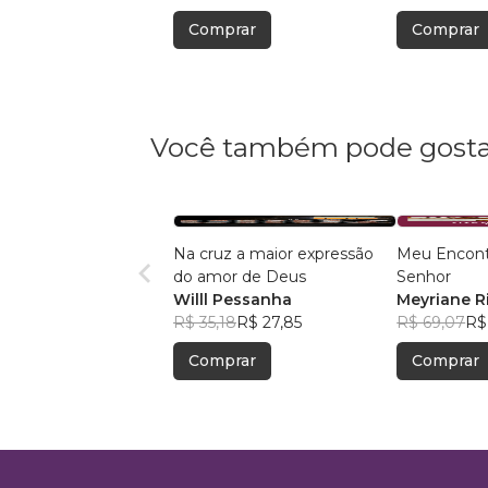
Comprar
Comprar
Você também pode gosta
Na cruz a maior expressão
Meu Encont
do amor de Deus
Senhor
Willl Pessanha
Meyriane R
R$ 35,18
R$ 27,85
R$ 69,07
R$
Comprar
Comprar