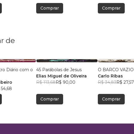
Comprar
Comprar
r de
ro Diário com o
45 Parábolas de Jesus
O BARCO VAZIO
Elias Miguel de Oliveira
Carlo Ribas
ibeiro
R$ 113,68
R$ 90,00
R$ 34,83
R$ 27,57
 54,68
Comprar
Comprar