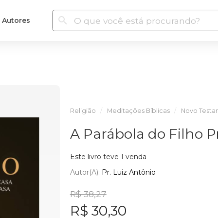
Autores
Religião
Meditações Bíblicas
Novo Test
A Parábola do Filho P
Este livro teve 1 venda
Autor(a):
Pr. Luiz Antônio
R$ 38,27
R$ 30,30