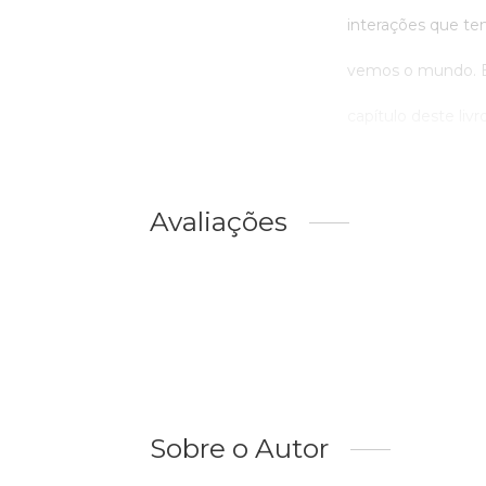
interações que t
vemos o mundo. E
capítulo deste livr
Avaliações
Sobre o Autor