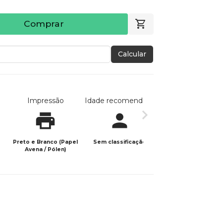
Comprar
Calcular
Impressão
Idade recomendada
Data de publicaç
Preto e Branco (Papel
Sem classificação
24/05/2025
Avena / Pólen)