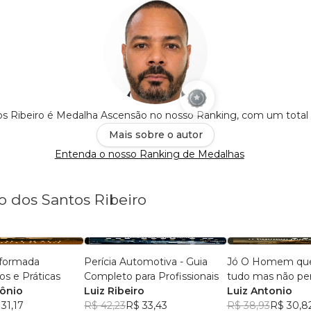
os Ribeiro é Medalha Ascensão no nosso Ranking, com um total
Mais sobre o autor
Entenda o nosso Ranking de Medalhas
o dos Santos Ribeiro
eformada
Perícia Automotiva - Guia
Jó O Homem que
s e Práticas
Completo para Profissionais
tudo mas não pe
tônio
Luiz Ribeiro
Luiz Antonio
31,17
R$ 42,23
R$ 33,43
R$ 38,93
R$ 30,8