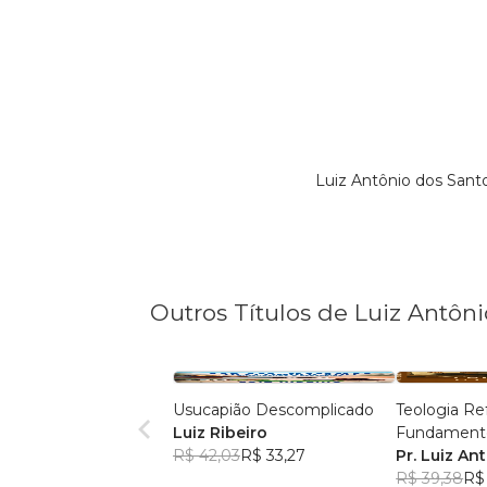
Luiz Antônio dos Sant
Outros Títulos de Luiz Antôni
Usucapião Descomplicado
Teologia R
Luiz Ribeiro
Fundamento
R$ 42,03
R$ 33,27
Pr. Luiz An
R$ 39,38
R$ 