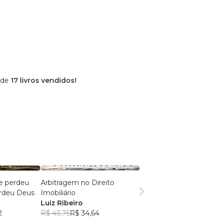
 de
17 livros vendidos!
 perdeu
Arbitragem no Direito
rdeu Deus
Imobiliário
Luiz Ribeiro
2
R$ 43,75
R$ 34,64