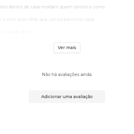
emos dentro de casa moldam quem somos e como
 é com esse olhar que vamos percorrer cada
o. Quando abor ...
Ver mais
Não há avaliações ainda.
Adicionar uma avaliação