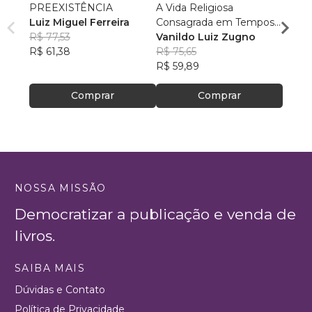
PREEXISTÊNCIA
A Vida Religiosa
Cosm
Luiz Miguel Ferreira
Consagrada em Tempos
Cristo
R$ 77,53
de Papa Francisco
Vanildo Luiz Zugno
crianç
Rafae
R$ 61,38
R$ 75,65
R$ 46
R$ 59,89
R$ 37
Comprar
Comprar
NOSSA MISSÃO
Democratizar a publicação e venda de
livros.
SAIBA MAIS
Dúvidas e Contato
Política de Privacidade