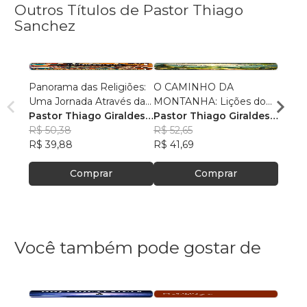
Outros Títulos de Pastor Thiago
Sanchez
Panorama das Religiões:
O CAMINHO DA
O SE
Uma Jornada Através da
MONTANHA: Lições do
O SAL
Diversidade Espiritual
Pastor Thiago Giraldes
Sermão de Jesus
Pastor Thiago Giraldes
no No
Pasto
Sanchez
R$ 50,38
Sanchez
R$ 52,65
Sanc
R$ 84
R$ 39,88
R$ 41,69
R$ 66
Comprar
Comprar
Você também pode gostar de