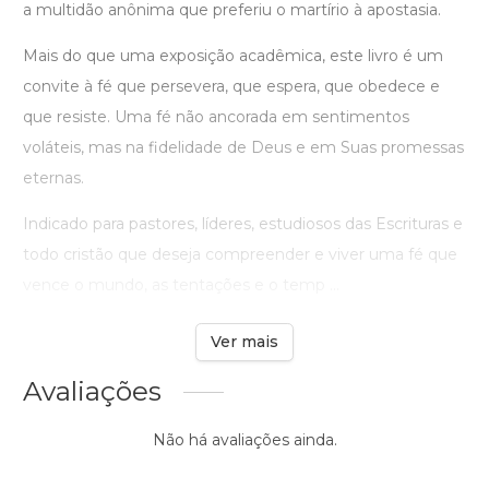
a multidão anônima que preferiu o martírio à apostasia.
Mais do que uma exposição acadêmica, este livro é um
convite à fé que persevera, que espera, que obedece e
que resiste. Uma fé não ancorada em sentimentos
voláteis, mas na fidelidade de Deus e em Suas promessas
eternas.
Indicado para pastores, líderes, estudiosos das Escrituras e
todo cristão que deseja compreender e viver uma fé que
vence o mundo, as tentações e o temp ...
Ver mais
Avaliações
Não há avaliações ainda.