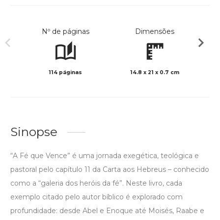
Nº de páginas
Dimensões
114 páginas
14.8 x 21 x 0.7 cm
Preto 
Sinopse
“A Fé que Vence” é uma jornada exegética, teológica e
pastoral pelo capítulo 11 da Carta aos Hebreus – conhecido
como a “galeria dos heróis da fé”. Neste livro, cada
exemplo citado pelo autor bíblico é explorado com
profundidade: desde Abel e Enoque até Moisés, Raabe e