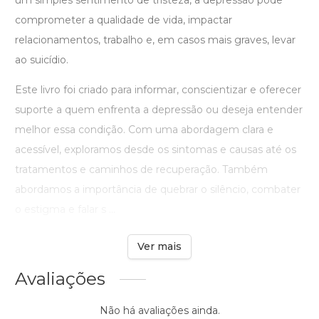
um simples sentimento de tristeza, a depressão pode
comprometer a qualidade de vida, impactar
relacionamentos, trabalho e, em casos mais graves, levar
ao suicídio.
Este livro foi criado para informar, conscientizar e oferecer
suporte a quem enfrenta a depressão ou deseja entender
melhor essa condição. Com uma abordagem clara e
acessível, exploramos desde os sintomas e causas até os
tratamentos e caminhos de recuperação. Também
abordamos a importância de quebrar o silêncio, combater
o estigma e falar s ...
Ver mais
Avaliações
Não há avaliações ainda.