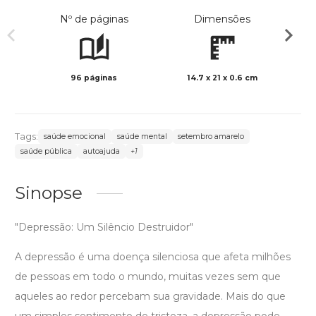
Nº de páginas
Dimensões
96 páginas
14.7 x 21 x 0.6 cm
Preto 
Tags:
saúde emocional
saúde mental
setembro amarelo
saúde pública
autoajuda
+1
Sinopse
"Depressão: Um Silêncio Destruidor"
A depressão é uma doença silenciosa que afeta milhões
de pessoas em todo o mundo, muitas vezes sem que
aqueles ao redor percebam sua gravidade. Mais do que