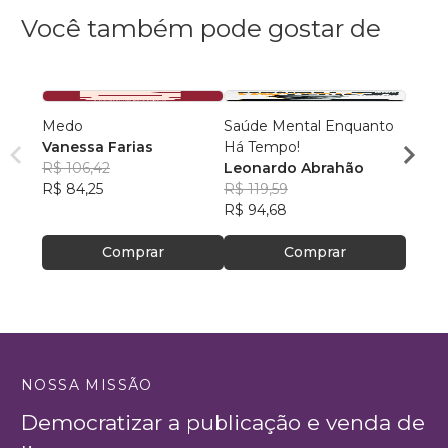
Você também pode gostar de
Medo
Saúde Mental Enquanto
Deixa
Vanessa Farias
Há Tempo!
paz!
R$ 106,42
Leonardo Abrahão
Nathá
R$ 84,25
R$ 119,59
R$ 71
R$ 94,68
R$ 56
Comprar
Comprar
NOSSA MISSÃO
Democratizar a publicação e venda de