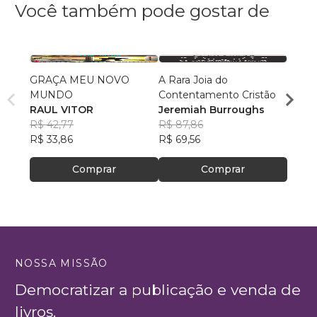
Você também pode gostar de
GRAÇA MEU NOVO
A Rara Joia do
Jeju
MUNDO
Contentamento Cristão
Thom
RAUL VITOR
Jeremiah Burroughs
R$ 52
R$ 42,77
R$ 87,86
R$ 41
R$ 33,86
R$ 69,56
Comprar
Comprar
NOSSA MISSÃO
Democratizar a publicação e venda de
livros.