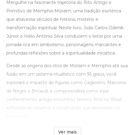
Mergulhe na fascinante trajetória do Rito Antigo e
Primitivo de Memphis-Mizraïm, uma tradição esotérica
que atravessa séculos de história, mistério e
transformação espiritual. Neste livro, João Carlos Odenik
Júnior e Hélio António Silva conduzem o leitor por uma
jornada rica em simbolismo, personagens marcantes e
profundas reflexões sobre a espiritualidade iniciática.
Desde as origens dos ritos de Mizraïm e Memphis até sua
fusão em um sistema ritualístico com 95 graus, você
explorará o impacto de figuras como Cagliostro, Marconis
de Nègre e Bricaud, e compreenderá como esse
conhecimento antigo encontrou terreno fértil no Brasil,
enfrentando desafios e construindo sua identidade no
cenário m ...
Ver mais