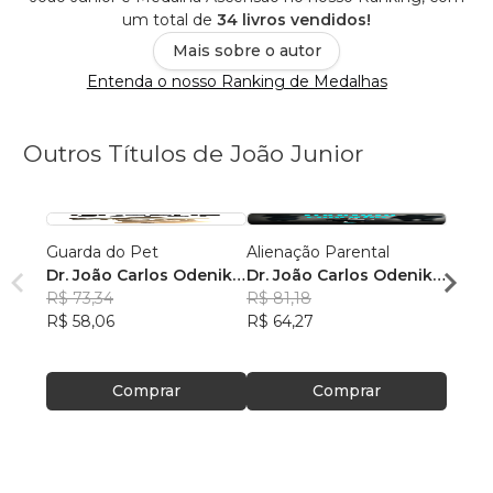
um total de
34 livros vendidos!
Mais sobre o autor
Entenda o nosso Ranking de Medalhas
Outros Títulos de João Junior
Guarda do Pet
Alienação Parental
Canti
Dr. João Carlos Odenik
Dr. João Carlos Odenik
orixás
Junior
R$ 73,34
Junior
R$ 81,18
João 
R$ 58,06
R$ 64,27
Júnio
R$ 68
R$ 54
Comprar
Comprar