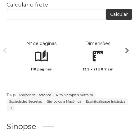
Calcular o frete
Calcular
Nº de páginas
Dimensões
110 páginas
13.9 x 21 x 0.7 cm
Preto 
Tags:
Maçonaria Esotérica
Rito Memphis Mizraïm
Sociedades Secretas
Simbologia Maçônica
Espiritualidade Iniciática
+1
Sinopse