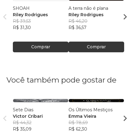
SHOAH
A terra não é plana
INTR
Riley Rodrigues
Riley Rodrigues
SANE
R$ 39,53
R$ 46,20
Riley
R$ 31,30
R$ 36,57
Olivei
R$ 60
R$ 48
Comprar
Comprar
Você também pode gostar de
Sete Dias
Os Últimos Mestiços
10 Mi
Victor Cribari
Emma Vieira
Samu
R$ 44,32
R$ 78,69
R$ 88
R$ 35,09
R$ 62,30
R$ 69