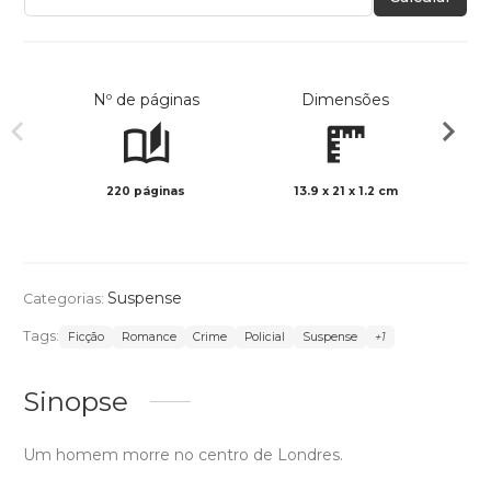
Nº de páginas
Dimensões
220 páginas
13.9 x 21 x 1.2 cm
Preto 
Suspense
Categorias:
Tags:
Ficção
Romance
Crime
Policial
Suspense
+1
Sinopse
Um homem morre no centro de Londres.