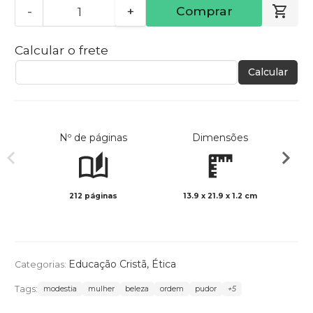
-
+
Comprar
Calcular o frete
Calcular
Nº de páginas
Dimensões
212 páginas
13.9 x 21.9 x 1.2 cm
Preto 
Educação Cristã
,
Ética
Categorias:
Tags:
modestia
mulher
beleza
ordem
pudor
+5