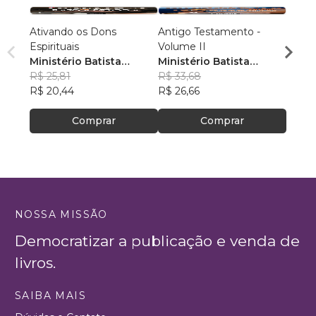
Ativando os Dons
Antigo Testamento -
Antig
Espirituais
Volume II
Volum
Ministério Batista
Ministério Batista
Minis
Ebenézer
R$ 25,81
Ebenézer
R$ 33,68
Eben
R$ 31
R$ 20,44
R$ 26,66
R$ 24
Comprar
Comprar
NOSSA MISSÃO
Democratizar a publicação e venda de
livros.
SAIBA MAIS