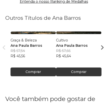
Entenda o nosso Ranking de Medalhas
Outros Títulos de Ana Barros
Graça & Beleza
Cultivo
A Gra
Ana Paula Barros
Ana Paula Barros
Ana P
R$ 57,54
R$ 57,66
R$ 42
R$ 45,56
R$ 45,64
R$ 33
Comprar
Comprar
Você também pode gostar de