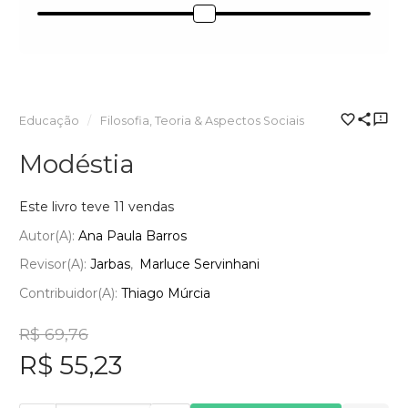
Educação
Filosofia, Teoria & Aspectos Sociais
Modéstia
Este livro teve 11 vendas
Autor(a):
Ana Paula Barros
Revisor(a):
Jarbas
Marluce Servinhani
Contribuidor(a):
Thiago Múrcia
R$ 69,76
R$ 55,23