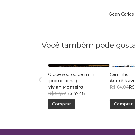
Gean Carlos
Você também pode gosta
O que sobrou de mim
Caminho
(promocional)
André Nave
Vivian Monteiro
R$ 64,04
R$
R$ 59,97
R$ 47,48
Comprar
Comprar