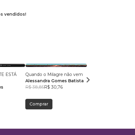
os vendidos!
E ESTÁ
Quando o Milagre não vem
Perdão Automático
Alessandra Gomes Batista
Danilo Pedroso Scap
es
R$ 38,85
R$ 30,76
R$ 41,23
R$ 32,64
Comprar
Comprar