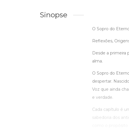
Sinopse
O Sopro do Etern
Reflexões, Origens
Desde a primeira p
alma.
O Sopro do Etern
despertar. Nascido 
Voz que ainda cha
e verdade.
Cada capítulo é um
sabedoria dos anti
como o propósito d