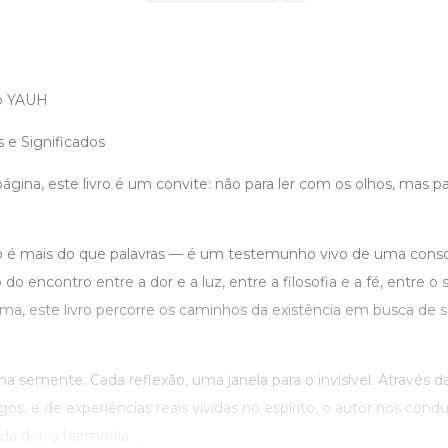
o YAUH
 e Significados
ágina, este livro é um convite: não para ler com os olhos, mas p
o é mais do que palavras — é um testemunho vivo de uma cons
do encontro entre a dor e a luz, entre a filosofia e a fé, entre o 
ma, este livro percorre os caminhos da existência em busca de s
a semente. Cada reflexão, uma janela para o invisível. Através da
gos, e de experiências reais vividas no espírito, o autor nos con
a dor, a harmonia ...