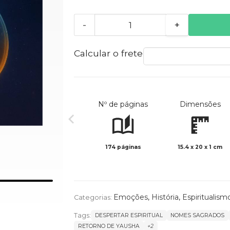
-
+
Calcular o frete
Nº de páginas
Dimensões
174 páginas
15.4 x 20 x 1 cm
Emoções
,
História
,
Espiritualism
Categorias:
Tags:
DESPERTAR ESPIRITUAL
NOMES SAGRADOS
RETORNO DE YAUSHA
+2