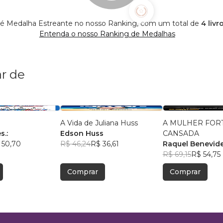
 é Medalha Estreante no nosso Ranking, com um total de
4 livr
Entenda o nosso Ranking de Medalhas
r de
A Vida de Juliana Huss
A MULHER FORT
s.:
Edson Huss
CANSADA
 50,70
R$ 46,24
R$ 36,61
Raquel Benevid
R$ 69,15
R$ 54,75
Comprar
Comprar