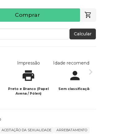
Comprar
Calcular
Impressão
Idade recomendada
Data de publicaç
Preto e Branco (Papel
Sem classificação
23/05/2025
Avena / Pólen)
o
ACEITAÇÃO DA SEXUALIDADE
ARREBATAMENTO