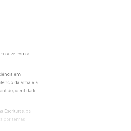
ara ouvir com a
ciência em
silêncio da alma e a
entido, identidade
s Escrituras, da
duz por temas