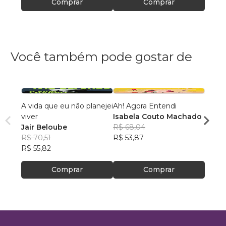
Comprar
Comprar
Você também pode gostar de
A vida que eu não planejei
Ah! Agora Entendi
PREE
viver
Isabela Couto Machado
Luiz 
Jair Beloube
R$ 68,04
R$ 77
R$ 70,51
R$ 53,87
R$ 61
R$ 55,82
Comprar
Comprar