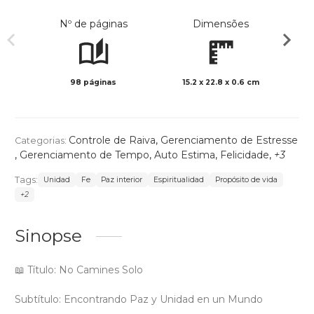
Nº de páginas
Dimensões
98 páginas
15.2 x 22.8 x 0.6 cm
Preto 
Controle de Raiva
,
Gerenciamento de Estresse
Categorias:
,
Gerenciamento de Tempo
,
Auto Estima
,
Felicidade
,
+3
Tags:
Unidad
Fe
Paz interior
Espiritualidad
Propósito de vida
+2
Sinopse
📖 Título: No Camines Solo
Subtítulo: Encontrando Paz y Unidad en un Mundo