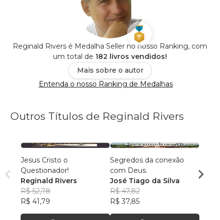
Reginald Rivers é Medalha Seller no nosso Ranking, com
um total de
182 livros vendidos!
Mais sobre o autor
Entenda o nosso Ranking de Medalhas
Outros Títulos de Reginald Rivers
Jesus Cristo o
Segredos da conexão
Quem 
Questionador!
com Deus.
José 
Reginald Rivers
José Tiago da Silva
R$ 66
R$ 52,78
R$ 47,82
R$ 52
R$ 41,79
R$ 37,85