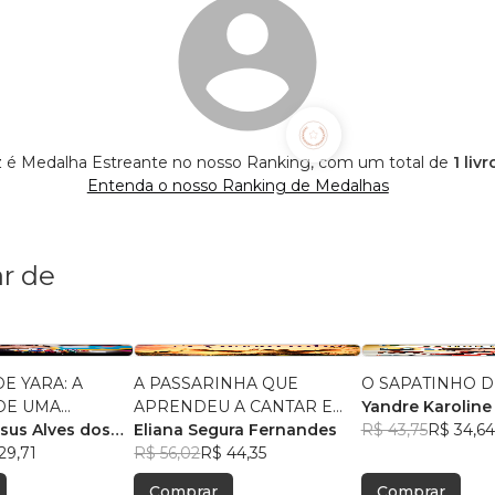
z é Medalha Estreante no nosso Ranking, com um total de
1 liv
Entenda o nosso Ranking de Medalhas
r de
E YARA: A
A PASSARINHA QUE
O SAPATINHO D
DE UMA
APRENDEU A CANTAR E
Yandre Karoline
NDÍGENA
esus Alves dos
VOAR
Eliana Segura Fernandes
Mourão
R$ 43,75
R$ 34,64
29,71
R$ 56,02
R$ 44,35
Comprar
Comprar