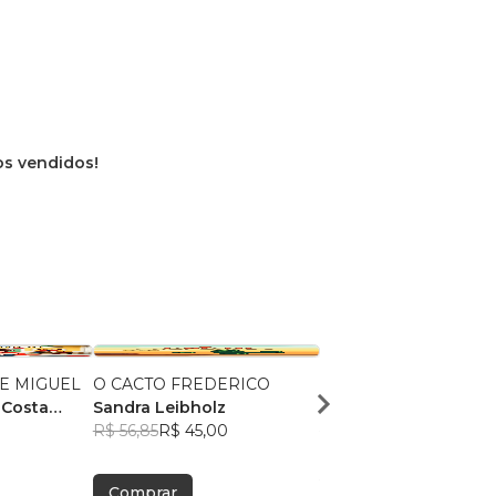
ros vendidos!
E MIGUEL
O CACTO FREDERICO
Um Pequeno Astrona
 Costa
Sandra Leibholz
Vitória Gomes Pereir
R$ 56,85
R$ 45,00
R$ 36,86
R$ 29,18
Comprar
Comprar