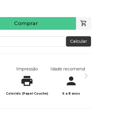
Comprar
Calcular
Impressão
Idade recomendada
Data de publicaç
Colorido (Papel Couche)
6 a 8 anos
23/05/2025