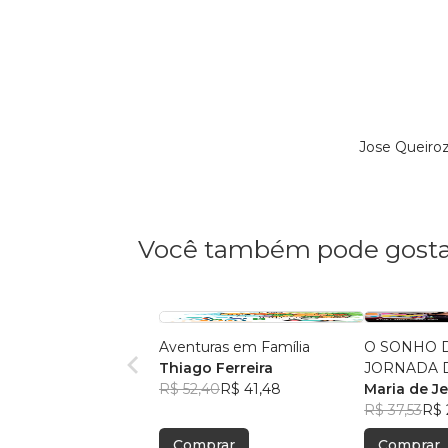
Jose Queiro
Você também pode gosta
Aventuras em Família
O SONHO D
Thiago Ferreira
JORNADA 
R$ 52,40
R$ 41,48
MENINA I
Maria de J
Santos
R$ 37,53
R$ 
Comprar
Comprar