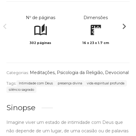
Nº de páginas
Dimensões
302 páginas
16 x 23 x 1.7 cm
Preto 
Meditações
,
Psicologia da Religião
,
Devocional
Categorias:
Tags:
Intimidade com Deus
presença divina
vida espiritual profunda
silêncio sagrado
Sinopse
Imagine viver um estado de intimidade com Deus que
não depende de um lugar, de uma ocasião ou de palavras