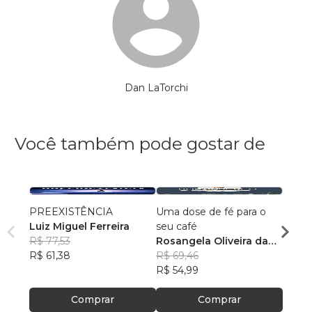
Dan LaTorchi
Você também pode gostar de
PREEXISTÊNCIA
Uma dose de fé para o
Mestr
Luiz Miguel Ferreira
seu café
Si. D
R$ 77,53
Rosangela Oliveira da
Vol.01
Eliza
R$ 61,38
Silva
R$ 69,46
R$ 14
R$ 54,99
R$ 111
Comprar
Comprar