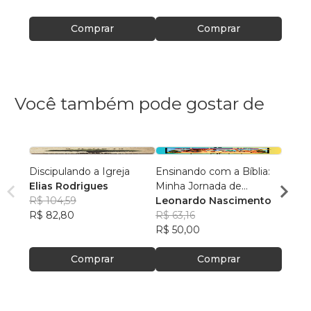
Comprar
Comprar
Você também pode gostar de
Discipulando a Igreja
Ensinando com a Bíblia:
O cha
Elias Rodrigues
Minha Jornada de
expan
R$ 104,59
Descobertas
Leonardo Nascimento
Ageno
R$ 82,80
R$ 63,16
R$ 82
R$ 50,00
R$ 65
Comprar
Comprar