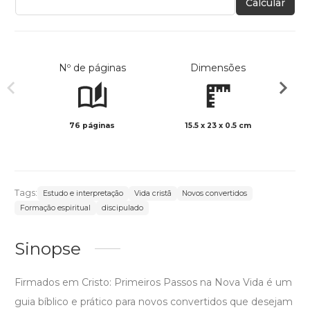
Calcular
Nº de páginas
Dimensões
76 páginas
15.5 x 23 x 0.5 cm
Preto 
Tags:
Estudo e interpretação
Vida cristã
Novos convertidos
Formação espiritual
discipulado
Sinopse
Firmados em Cristo: Primeiros Passos na Nova Vida é um
guia bíblico e prático para novos convertidos que desejam