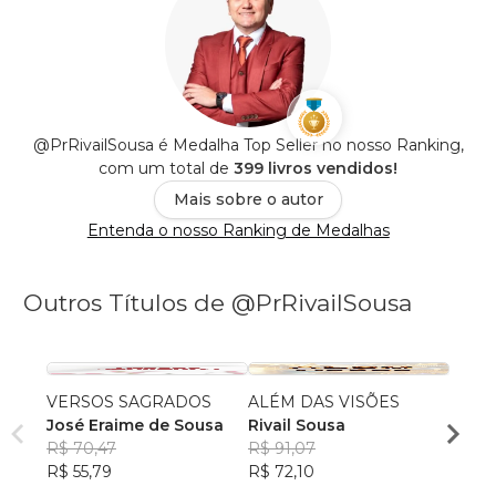
@PrRivailSousa é Medalha Top Seller no nosso Ranking,
com um total de
399 livros vendidos!
Mais sobre o autor
Entenda o nosso Ranking de Medalhas
Outros Títulos de @PrRivailSousa
VERSOS SAGRADOS
ALÉM DAS VISÕES
CHAM
José Eraime de Sousa
Rivail Sousa
SERV
R$ 70,47
R$ 91,07
Rivai
R$ 55,79
R$ 72,10
R$ 91
R$ 72