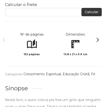
Calcular o frete
Calcular
Nº de páginas
Dimensões
152 páginas
13.8 x 21 x 0.9 cm
Preto 
Crescimento Espiritual
,
Educação Cristã
,
Fé
Categorias:
Sinopse
Neste livro, o autor coloca pra fora um grito que ninguém
ouve — mas Deus ouve. Talvez você também já tenha