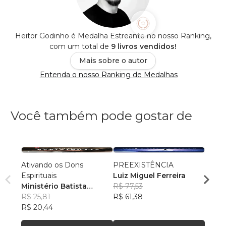
Heitor Godinho é Medalha Estreante no nosso Ranking,
com um total de
9 livros vendidos!
Mais sobre o autor
Entenda o nosso Ranking de Medalhas
Você também pode gostar de
Ativando os Dons
PREEXISTÊNCIA
Antig
Espirituais
Luiz Miguel Ferreira
Volum
Ministério Batista
R$ 77,53
Minis
Ebenézer
R$ 25,81
R$ 61,38
Eben
R$ 33
R$ 20,44
R$ 26