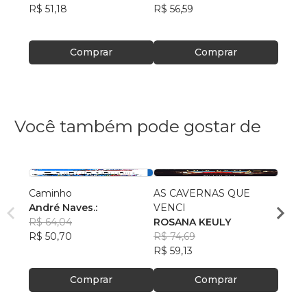
R$ 51,18
R$ 56,59
R$ 47
Comprar
Comprar
Você também pode gostar de
Caminho
AS CAVERNAS QUE
Queri
André Naves.:
VENCI
Chris
R$ 64,04
ROSANA KEULY
R$ 51
R$ 50,70
R$ 74,69
R$ 40
R$ 59,13
Comprar
Comprar