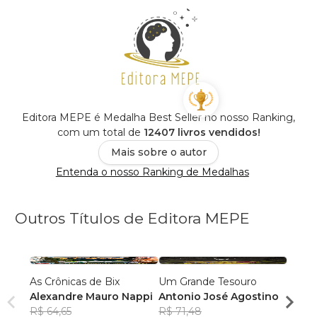
Editora MEPE é Medalha Best Seller no nosso Ranking,
com um total de
12407 livros vendidos!
Mais sobre o autor
Entenda o nosso Ranking de Medalhas
Outros Títulos de Editora MEPE
As Crônicas de Bix
Um Grande Tesouro
A Mon
Alexandre Mauro Nappi
Antonio José Agostino
Edils
R$ 64,65
R$ 71,48
R$ 60