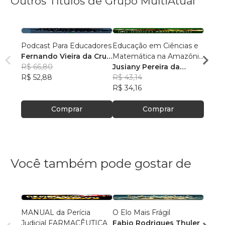
Outros Títulos de Grupo MultiAtual
Podcast Para Educadores
Educação em Ciências e
Linguí
Fernando Vieira da Cruz
Matemática na Amazônia
Cultu
(Fernandinho Cruz)
R$ 66,80
Legal: Pesquisas e
Jusiany Pereira da
Histór
Érica
R$ 52,88
Práticas Pedagógicas
Cunha dos Santos
R$ 43,14
Carva
R$ 42
R$ 34,16
R$ 33
Comprar
Comprar
Você também pode gostar de
MANUAL da Perícia
O Elo Mais Frágil
Méto
Judicial FARMACÊUTICA
Fabio Rodrigues Thuler
Danie