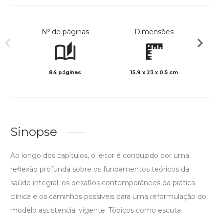
Nº de páginas
Dimensões
84 páginas
15.9 x 23 x 0.5 cm
Preto 
Sinopse
Ao longo dos capítulos, o leitor é conduzido por uma
reflexão profunda sobre os fundamentos teóricos da
saúde integral, os desafios contemporâneos da prática
clínica e os caminhos possíveis para uma reformulação do
modelo assistencial vigente. Tópicos como escuta