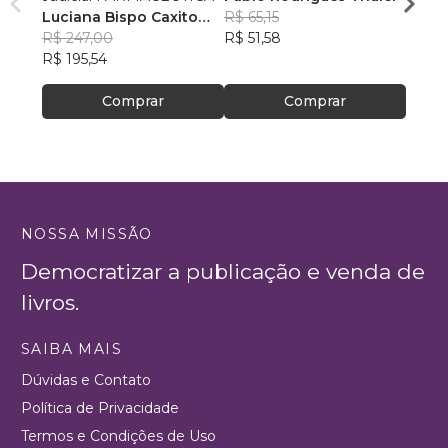
Luciana Bispo Caxito
R$ 65,15
Casal
R$ 18
Lopes Cançado
R$ 247,00
R$ 51,58
R$ 14
R$ 195,54
Comprar
Comprar
NOSSA MISSÃO
Democratizar a publicação e venda de
livros.
SAIBA MAIS
Dúvidas e Contato
Política de Privacidade
Termos e Condições de Uso