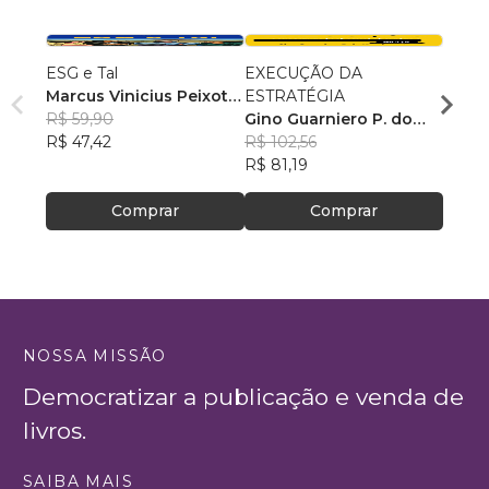
ESG e Tal
EXECUÇÃO DA
Lider
Marcus Vinicius Peixoto
ESTRATÉGIA
com P
da Silva
R$ 59,90
Gino Guarniero P. do
Ana M
R$ 47,42
Nascimento
R$ 102,56
R$ 10
R$ 81,19
R$ 80
Comprar
Comprar
NOSSA MISSÃO
Democratizar a publicação e venda de
livros.
SAIBA MAIS