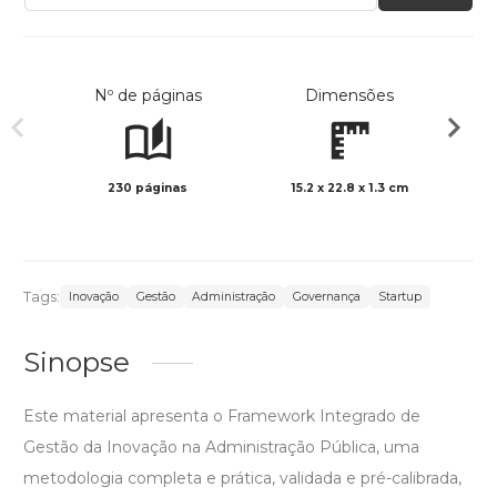
Nº de páginas
Dimensões
230 páginas
15.2 x 22.8 x 1.3 cm
Preto 
Tags:
Inovação
Gestão
Administração
Governança
Startup
Sinopse
Este material apresenta o Framework Integrado de
Gestão da Inovação na Administração Pública, uma
metodologia completa e prática, validada e pré-calibrada,