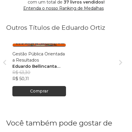
com um total de
37 livros vendidos!
Entenda o nosso Ranking de Medalhas
Outros Títulos de Eduardo Ortiz
Gestão Pública Orientada
a Resultados
Eduardo Bellincanta
Ortiz
R$ 63,30
R$ 50,11
Comprar
Você também pode gostar de