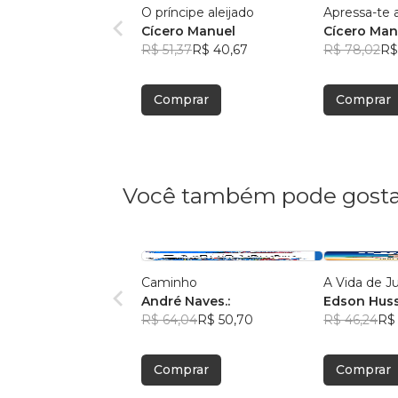
O príncipe aleijado
Apressa-te a
Cícero Manuel
Cícero Man
R$ 51,37
R$ 40,67
R$ 78,02
R$
Comprar
Comprar
Você também pode gosta
Caminho
A Vida de J
André Naves.:
Edson Hus
R$ 64,04
R$ 50,70
R$ 46,24
R$ 
Comprar
Comprar