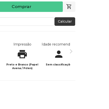
Comprar
Calcular
Impressão
Idade recomendada
Data de publicaç
Preto e Branco (Papel
Sem classificação
16/05/2025
Avena / Pólen)