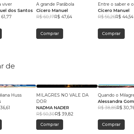
 viver
A grande Parábola
Entre o saber e o
uel dos Santos
Cícero Manuel
Cícero Manuel
 61,77
R$ 60,17
R$ 47,64
R$ 56,26
R$ 44,54
Comprar
Comprar
r de
uliana Huss
MILAGRES NO VALE DA
Quando o Milagr
s
DOR
Alessandra Gome
36,61
NADMA NADER
R$ 38,85
R$ 30,7
R$ 50,30
R$ 39,82
Comprar
Comprar