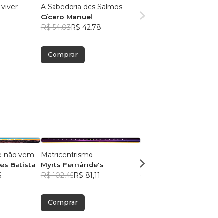
 viver
A Sabedoria dos Salmos
Cícero Manuel
R$ 54,03
R$ 42,78
Comprar
e não vem
Matricentrismo
Conexão Vertical
s Batista
Myrts Fernânde's
Samuel Câmara
6
R$ 102,45
R$ 81,11
R$ 54,85
R$ 43,42
Comprar
Comprar