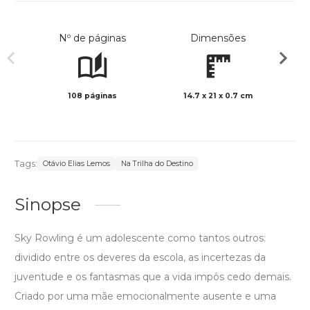
Nº de páginas
Dimensões
108 páginas
14.7 x 21 x 0.7 cm
Preto 
Tags:
Otávio Elias Lemos
Na Trilha do Destino
Sinopse
Sky Rowling é um adolescente como tantos outros:
dividido entre os deveres da escola, as incertezas da
juventude e os fantasmas que a vida impôs cedo demais.
Criado por uma mãe emocionalmente ausente e uma