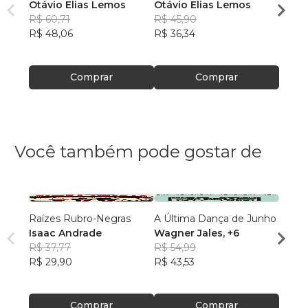
Otávio Elias Lemos
Otávio Elias Lemos
Otávi
R$ 60,71
R$ 45,90
R$ 48
R$ 48,06
R$ 36,34
R$ 38
Comprar
Comprar
Você também pode gostar de
Raízes Rubro-Negras
A Última Dança de Junho
Acord
Isaac Andrade
Wagner Jales
, +6
Bilion
R$ 37,77
R$ 54,99
Vivy 
R$ 29,90
R$ 43,53
R$ 92
R$ 73
Comprar
Comprar